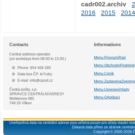
cadr002.archiv
2016
2015
201
Contacts
Informations
Central address operator
Menu.ProvozniRad
(on workdays from 08.00 to 15.00.)
Menu.ObchodniPodmink
Phone: 954 406 285
Menu.Cenik
Data box ČP: kr7cdry
E-mail: info@cpost.cz
Menu.ZastavenaZverejn
Česká pošta, s.p.
Menu.UsneseniVlady
SPRÁVCE CENTRÁLNÍ ADRESY
Menu.OAplikaci
Wolkerova 480
749 20 Vítkov
Uveřejněná data na centrální adrese jsou určena pouze pro účely vlastní real
Získaná data přímo ze stránek centrální
Copyright © 2000-
2026
Č