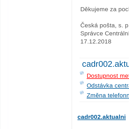
Děkujeme za poc
Česká pošta, s. p
Správce Centráln
17.12.2018
cadr002.akt
Dostupnost me
Odstávka centrá
Změna telefonn
cadr002.aktualni