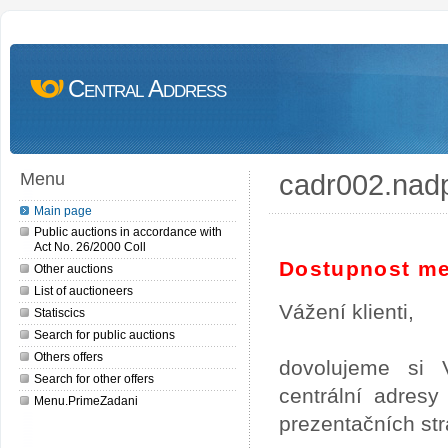
Central Address
cadr002.nad
Menu
Main page
Public auctions in accordance with
Act No. 26/2000 Coll
Dostupnost me
Other auctions
List of auctioneers
Vážení klienti,
Statiscics
Search for public auctions
Others offers
dovolujeme si 
Search for other offers
centrální adres
Menu.PrimeZadani
prezentačních st