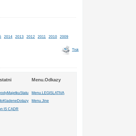
5
2014
2013
2012
2011
2010
2009
Tisk
tatni
Menu.Odkazy
vodyMajetkuStatu
Menu.LEGISLATIVA
toKladeneDotazy
Menu.Jine
ion IS CADR