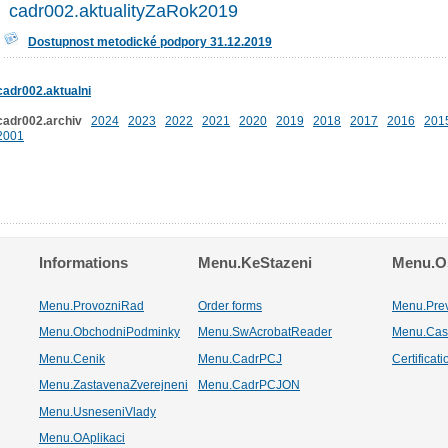
cadr002.aktualityZaRok2019
Dostupnost metodické podpory 31.12.2019
cadr002.aktualni
cadr002.archiv
2024
2023
2022
2021
2020
2019
2018
2017
2016
201
2001
Informations
Menu.KeStazeni
Menu.Os
Menu.ProvozniRad
Order forms
Menu.Pre
Menu.ObchodniPodminky
Menu.SwAcrobatReader
Menu.Cas
Menu.Cenik
Menu.CadrPCJ
Certificat
Menu.ZastavenaZverejneni
Menu.CadrPCJON
Menu.UsneseniVlady
Menu.OAplikaci