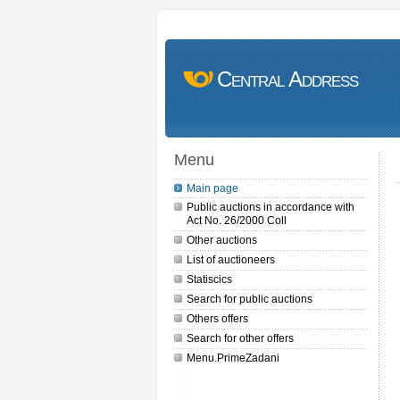
Central Address
Menu
Main page
Public auctions in accordance with
Act No. 26/2000 Coll
Other auctions
List of auctioneers
Statiscics
Search for public auctions
Others offers
Search for other offers
Menu.PrimeZadani