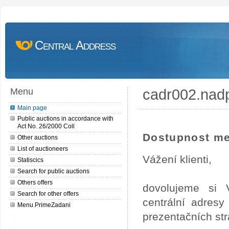
Central Address
cadr002.nad
Menu
Main page
Public auctions in accordance with
Act No. 26/2000 Coll
Dostupnost me
Other auctions
List of auctioneers
Vážení klienti,
Statiscics
Search for public auctions
Others offers
dovolujeme si 
Search for other offers
centrální adres
Menu.PrimeZadani
prezentačních st