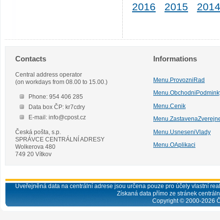
2016
2015
201
Contacts
Informations
Central address operator
Menu.ProvozniRad
(on workdays from 08.00 to 15.00.)
Menu.ObchodniPodmink
Phone: 954 406 285
Menu.Cenik
Data box ČP: kr7cdry
E-mail: info@cpost.cz
Menu.ZastavenaZverejn
Česká pošta, s.p.
Menu.UsneseniVlady
SPRÁVCE CENTRÁLNÍ ADRESY
Menu.OAplikaci
Wolkerova 480
749 20 Vítkov
Uveřejněná data na centrální adrese jsou určena pouze pro účely vlastní real
Získaná data přímo ze stránek centrální
Copyright © 2000-
2026
Č