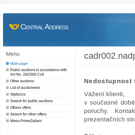
Central Address
cadr002.nad
Menu
Main page
Public auctions in accordance with
Act No. 26/2000 Coll
Nedostupnost t
Other auctions
List of auctioneers
Vážení klienti,
Statiscics
Search for public auctions
v současné době
Others offers
poruchy. Konta
Search for other offers
prezentačních str
Menu.PrimeZadani