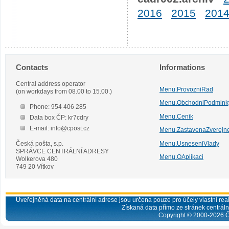
2016
2015
201
Contacts
Informations
Central address operator
Menu.ProvozniRad
(on workdays from 08.00 to 15.00.)
Menu.ObchodniPodmink
Phone: 954 406 285
Menu.Cenik
Data box ČP: kr7cdry
E-mail: info@cpost.cz
Menu.ZastavenaZverejn
Česká pošta, s.p.
Menu.UsneseniVlady
SPRÁVCE CENTRÁLNÍ ADRESY
Menu.OAplikaci
Wolkerova 480
749 20 Vítkov
Uveřejněná data na centrální adrese jsou určena pouze pro účely vlastní real
Získaná data přímo ze stránek centrální
Copyright © 2000-
2026
Č