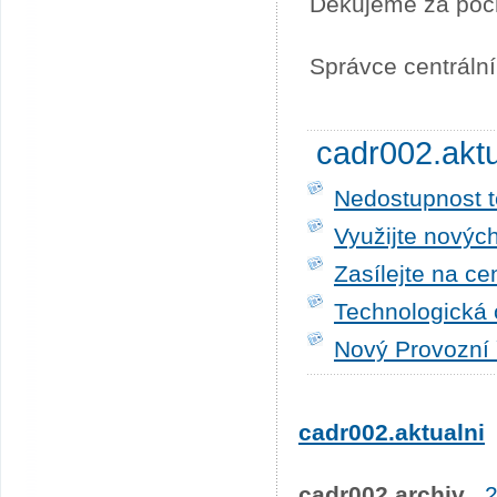
Děkujeme za poc
Správce centráln
cadr002.akt
Nedostupnost t
Využijte novýc
Zasílejte na ce
Technologická 
Nový Provozní 
cadr002.aktualni
cadr002.archiv