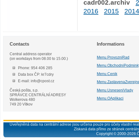
cadr002.archiv
2016
2015
201
Contacts
Informations
Central address operator
Menu.ProvozniRad
(on workdays from 08.00 to 15.00.)
Menu.ObchodniPodmink
Phone: 954 406 285
Menu.Cenik
Data box ČP: kr7cdry
E-mail: info@cpost.cz
Menu.ZastavenaZverejn
Česká pošta, s.p.
Menu.UsneseniVlady
SPRÁVCE CENTRÁLNÍ ADRESY
Menu.OAplikaci
Wolkerova 480
749 20 Vítkov
Uveřejněná data na centrální adrese jsou určena pouze pro účely vlastní real
Získaná data přímo ze stránek centrální
Copyright © 2000-
2026
Č