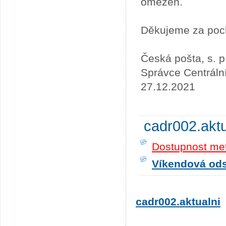
omezen.
Děkujeme za poc
Česká pošta, s. p
Správce Centráln
27.12.2021
cadr002.akt
Dostupnost me
Víkendová odst
cadr002.aktualni