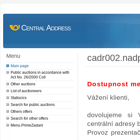
Central Address
cadr002.nad
Menu
Main page
Public auctions in accordance with
Act No. 26/2000 Coll
Dostupnost me
Other auctions
List of auctioneers
Vážení klienti,
Statiscics
Search for public auctions
Others offers
dovolujeme si 
Search for other offers
centrální adresy
Menu.PrimeZadani
Provoz prezentač