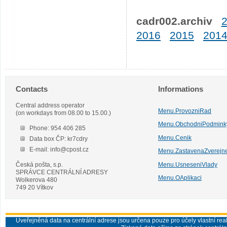
cadr002.archiv
2016
2015
201
Contacts
Informations
Central address operator
Menu.ProvozniRad
(on workdays from 08.00 to 15.00.)
Menu.ObchodniPodmink
Phone: 954 406 285
Menu.Cenik
Data box ČP: kr7cdry
E-mail: info@cpost.cz
Menu.ZastavenaZverejn
Česká pošta, s.p.
Menu.UsneseniVlady
SPRÁVCE CENTRÁLNÍ ADRESY
Menu.OAplikaci
Wolkerova 480
749 20 Vítkov
Uveřejněná data na centrální adrese jsou určena pouze pro účely vlastní real