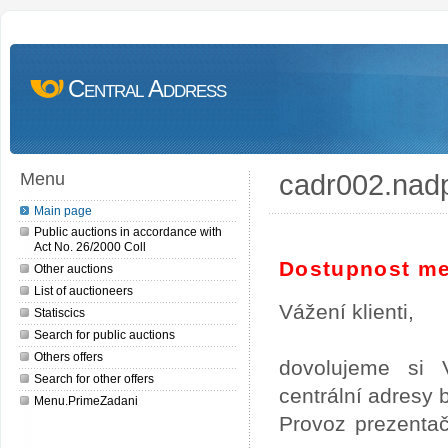
Central Address
cadr002.nad
Menu
Main page
Public auctions in accordance with
Act No. 26/2000 Coll
Dostupnost me
Other auctions
List of auctioneers
Vážení klienti,
Statiscics
Search for public auctions
Others offers
dovolujeme si 
Search for other offers
centrální adresy
Menu.PrimeZadani
Provoz prezentač