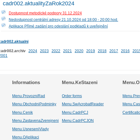
cadr002.aktualityZaRok2024
Dostupnost metodické podpory 31.12.2024
Nedostupnost centrální adresy 21.10.2024 od 18:00 - 20:00 hod.
Aplikace Přímé zadání pro odeslání podkladů k uveřejnění
cadr002.aktualni
cadr002.archiv
2024
2023
2022
2021
2020
2019
2018
2017
2016
201
2001
Informations
Menu.KeStazeni
Menu.Os
Menu.ProvozniRad
Order forms
Menu.Pre
Menu.ObchodniPodminky
Menu.SwAcrobatReader
Menu.Cas
Menu.Cenik
Menu.CadrPCJ
Certificat
Menu.ZastavenaZverejneni
Menu.CadrPCJON
Menu.UsneseniVlady
Menu.OAplikaci