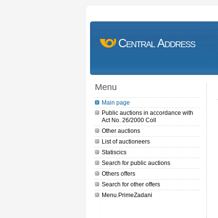
Central Address
Menu
Main page
Public auctions in accordance with
Act No. 26/2000 Coll
Other auctions
List of auctioneers
Statiscics
Search for public auctions
Others offers
Search for other offers
Menu.PrimeZadani