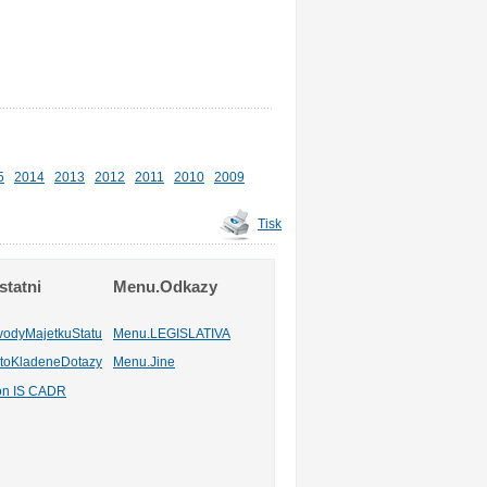
5
2014
2013
2012
2011
2010
2009
Tisk
tatni
Menu.Odkazy
vodyMajetkuStatu
Menu.LEGISLATIVA
toKladeneDotazy
Menu.Jine
ion IS CADR