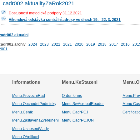
cadr002.aktualityZaRok2021
Dostupnost metodické podpory 31.12.2021
Víkendová odstávka centrální adresy ve dnech 19. - 22. 3. 2021
cadr002.aktualni
cadr002.archiv
2024
2023
2022
2021
2020
2019
2018
2017
2016
201
2001
Informations
Menu.KeStazeni
Menu.Os
Menu.ProvozniRad
Order forms
Menu.Pre
Menu.ObchodniPodminky
Menu.SwAcrobatReader
Menu.Cas
Menu.Cenik
Menu.CadrPCJ
Certificat
Menu.ZastavenaZverejneni
Menu.CadrPCJON
Menu.UsneseniVlady
Menu.OAplikaci