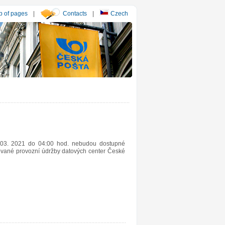
 of pages
|
Contacts
|
Czech
 03. 2021 do 04:00 hod. nebudou dostupné
nované provozní údržby datových center České