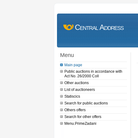
Central Address
Menu
Main page
Public auctions in accordance with
Act No. 26/2000 Coll
Other auctions
List of auctioneers
Statiscics
Search for public auctions
Others offers
Search for other offers
Menu.PrimeZadani