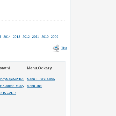
5
2014
2013
2012
2011
2010
2009
Tisk
tatni
Menu.Odkazy
vodyMajetkuStatu
Menu.LEGISLATIVA
toKladeneDotazy
Menu.Jine
ion IS CADR