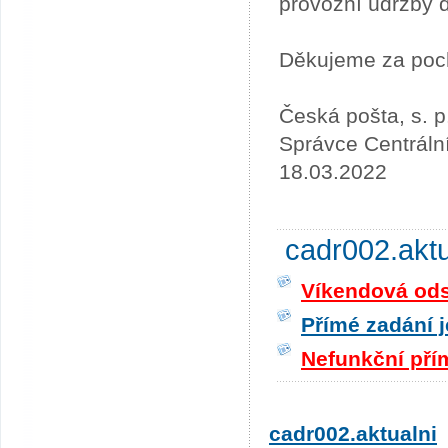
provozní údržby 
Děkujeme za poc
Česká pošta, s. p
Správce Centráln
18.03.2022
cadr002.akt
Víkendová odst
Přímé zadání j
Nefunkční pří
cadr002.aktualni