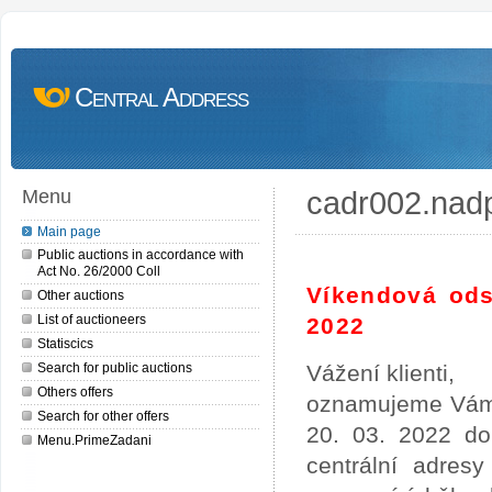
Central Address
cadr002.nad
Menu
Main page
Public auctions in accordance with
Act No. 26/2000 Coll
Víkendová ods
Other auctions
List of auctioneers
2022
Statiscics
Search for public auctions
Vážení klienti,
Others offers
oznamujeme Vám,
Search for other offers
20. 03. 2022 do
Menu.PrimeZadani
centrální adres