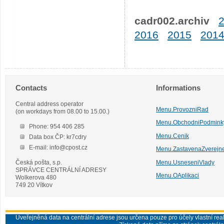
cadr002.archiv
2016
2015
201
Contacts
Informations
Central address operator
Menu.ProvozniRad
(on workdays from 08.00 to 15.00.)
Menu.ObchodniPodmink
Phone: 954 406 285
Menu.Cenik
Data box ČP: kr7cdry
E-mail: info@cpost.cz
Menu.ZastavenaZverejn
Česká pošta, s.p.
Menu.UsneseniVlady
SPRÁVCE CENTRÁLNÍ ADRESY
Menu.OAplikaci
Wolkerova 480
749 20 Vítkov
Uveřejněná data na centrální adrese jsou určena pouze pro účely vlastní real