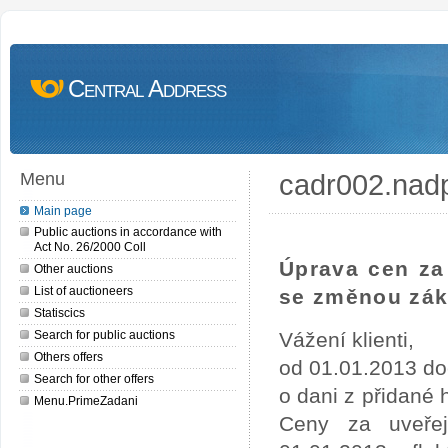
Central Address
cadr002.nad
Menu
Main page
Public auctions in accordance with
Act No. 26/2000 Coll
Úprava cen za 
Other auctions
List of auctioneers
se změnou zák
Statiscics
Search for public auctions
Vážení klienti,
Others offers
od 01.01.2013 do
Search for other offers
o dani z přidané
Menu.PrimeZadani
Ceny za uveře