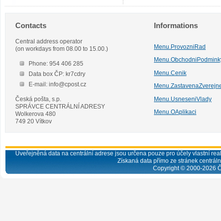
Contacts
Informations
Central address operator
Menu.ProvozniRad
(on workdays from 08.00 to 15.00.)
Menu.ObchodniPodmink
Phone: 954 406 285
Menu.Cenik
Data box ČP: kr7cdry
E-mail: info@cpost.cz
Menu.ZastavenaZverejn
Česká pošta, s.p.
Menu.UsneseniVlady
SPRÁVCE CENTRÁLNÍ ADRESY
Menu.OAplikaci
Wolkerova 480
749 20 Vítkov
Uveřejněná data na centrální adrese jsou určena pouze pro účely vlastní real
Získaná data přímo ze stránek centrální
Copyright © 2000-
2026
Č