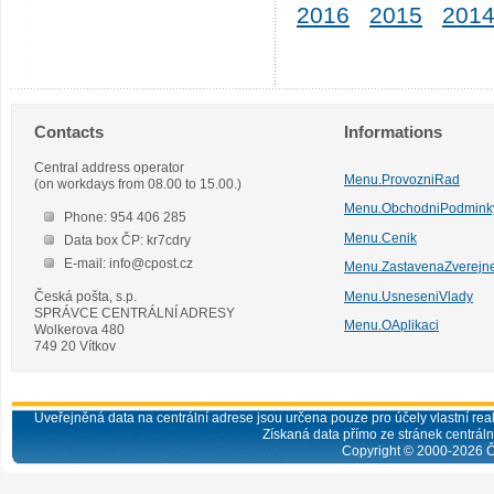
2016
2015
201
Contacts
Informations
Central address operator
Menu.ProvozniRad
(on workdays from 08.00 to 15.00.)
Menu.ObchodniPodmink
Phone: 954 406 285
Menu.Cenik
Data box ČP: kr7cdry
E-mail: info@cpost.cz
Menu.ZastavenaZverejn
Česká pošta, s.p.
Menu.UsneseniVlady
SPRÁVCE CENTRÁLNÍ ADRESY
Menu.OAplikaci
Wolkerova 480
749 20 Vítkov
Uveřejněná data na centrální adrese jsou určena pouze pro účely vlastní real
Získaná data přímo ze stránek centrální
Copyright © 2000-
2026
Č