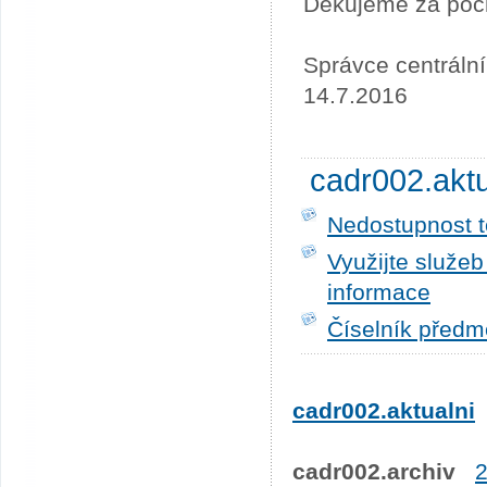
Děkujeme za poc
Správce centráln
14.7.2016
cadr002.akt
Nedostupnost t
Využijte služe
informace
Číselník předm
cadr002.aktualni
cadr002.archiv