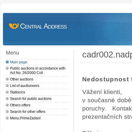
Central Address
cadr002.nad
Menu
Main page
Public auctions in accordance with
Act No. 26/2000 Coll
Nedostupnost t
Other auctions
List of auctioneers
Vážení klienti,
Statiscics
Search for public auctions
v současné době 
Others offers
poruchy. Konta
Search for other offers
prezentačních str
Menu.PrimeZadani