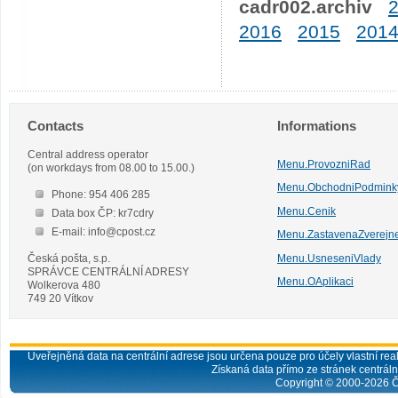
cadr002.archiv
2016
2015
201
Contacts
Informations
Central address operator
Menu.ProvozniRad
(on workdays from 08.00 to 15.00.)
Menu.ObchodniPodmink
Phone: 954 406 285
Menu.Cenik
Data box ČP: kr7cdry
E-mail: info@cpost.cz
Menu.ZastavenaZverejn
Česká pošta, s.p.
Menu.UsneseniVlady
SPRÁVCE CENTRÁLNÍ ADRESY
Menu.OAplikaci
Wolkerova 480
749 20 Vítkov
Uveřejněná data na centrální adrese jsou určena pouze pro účely vlastní real
Získaná data přímo ze stránek centrální
Copyright © 2000-
2026
Č