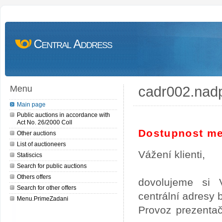
Central Address
cadr002.nad
Menu
Main page
Public auctions in accordance with
Act No. 26/2000 Coll
Dostupnost me
Other auctions
List of auctioneers
Vážení klienti,
Statiscics
Search for public auctions
Others offers
dovolujeme si 
Search for other offers
centrální adresy
Menu.PrimeZadani
Provoz prezentač