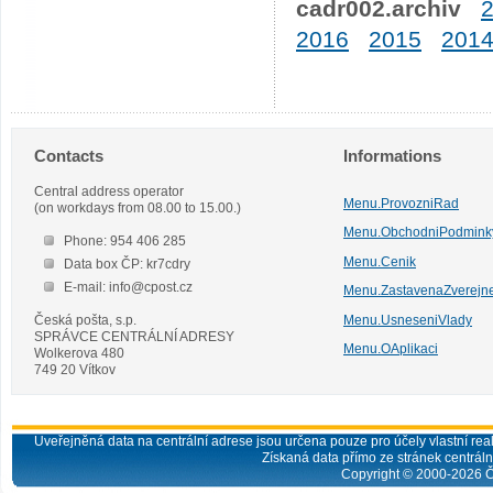
cadr002.archiv
2016
2015
201
Contacts
Informations
Central address operator
Menu.ProvozniRad
(on workdays from 08.00 to 15.00.)
Menu.ObchodniPodmink
Phone: 954 406 285
Menu.Cenik
Data box ČP: kr7cdry
E-mail: info@cpost.cz
Menu.ZastavenaZverejn
Česká pošta, s.p.
Menu.UsneseniVlady
SPRÁVCE CENTRÁLNÍ ADRESY
Menu.OAplikaci
Wolkerova 480
749 20 Vítkov
Uveřejněná data na centrální adrese jsou určena pouze pro účely vlastní real
Získaná data přímo ze stránek centrální
Copyright © 2000-
2026
Č