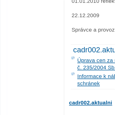
01.01.2010 refle
22.12.2009
Správce a provoz
cadr002.akt
Úprava cen za 
č. 235/2004 Sb
Informace k ná
schránek
cadr002.aktualni