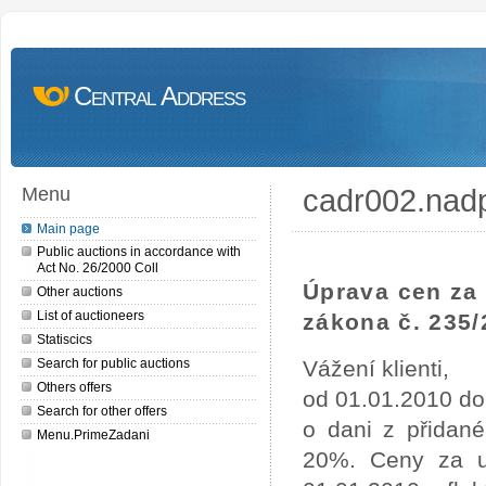
Central Address
cadr002.nad
Menu
Main page
Public auctions in accordance with
Act No. 26/2000 Coll
Úprava cen za 
Other auctions
List of auctioneers
zákona č. 235/
Statiscics
Search for public auctions
Vážení klienti,
Others offers
od 01.01.2010 do
Search for other offers
o dani z přidan
Menu.PrimeZadani
20%. Ceny za uv