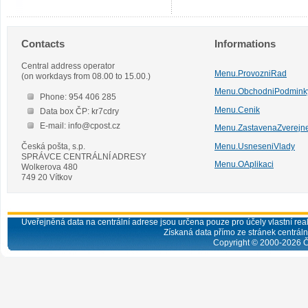
Contacts
Informations
Central address operator
Menu.ProvozniRad
(on workdays from 08.00 to 15.00.)
Menu.ObchodniPodmink
Phone: 954 406 285
Menu.Cenik
Data box ČP: kr7cdry
E-mail: info@cpost.cz
Menu.ZastavenaZverejn
Česká pošta, s.p.
Menu.UsneseniVlady
SPRÁVCE CENTRÁLNÍ ADRESY
Menu.OAplikaci
Wolkerova 480
749 20 Vítkov
Uveřejněná data na centrální adrese jsou určena pouze pro účely vlastní real
Získaná data přímo ze stránek centrální
Copyright © 2000-
2026
Č