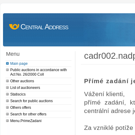
Central Address
cadr002.nad
Menu
Main page
Public auctions in accordance with
Act No. 26/2000 Coll
Přímé zadání je
Other auctions
List of auctioneers
Vážení klienti,
Statiscics
Search for public auctions
přímé zadání, k
Others offers
centrální adrese j
Search for other offers
Menu.PrimeZadani
Za vzniklé potíž