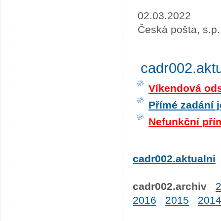
02.03.2022
Česká pošta, s.p.
cadr002.akt
Víkendová odst
Přímé zadání j
Nefunkční pří
cadr002.aktualni
cadr002.archiv
2016
2015
201