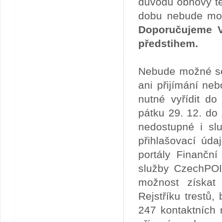
důvodu obnovy te
dobu nebude možn
Doporučujeme V
předstihem.
Nebude možné se 
ani přijímání ne
nutné vyřídit do
pátku 29. 12. do
nedostupné i slu
přihlašovací úda
portály Finančn
služby CzechPOI
možnost získat 
Rejstříku trestů
247 kontaktních