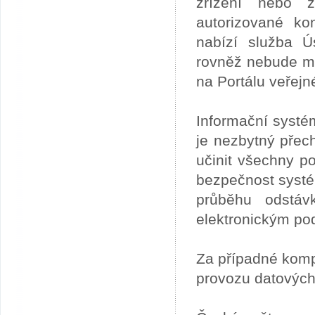
zřízení nebo z
autorizované ko
nabízí služba 
rovněž nebude mo
na Portálu veřejn
Informační systé
je nezbytný přech
učinit všechny p
bezpečnost systém
průběhu odstáv
elektronickým po
Za případné kom
provozu datových