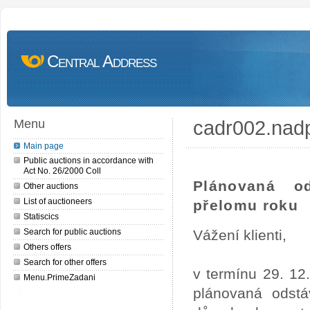
Central Address
cadr002.nad
Menu
Main page
Public auctions in accordance with
Act No. 26/2000 Coll
Plánovaná o
Other auctions
List of auctioneers
přelomu roku
Statiscics
Search for public auctions
Vážení klienti,
Others offers
Search for other offers
v termínu 29. 12
Menu.PrimeZadani
plánovaná odstá