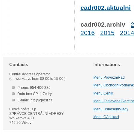
cadr002.aktualni
cadr002.archiv
2016
2015
201
Contacts
Informations
Central address operator
Menu.ProvozniRad
(on workdays from 08.00 to 15.00.)
Menu.ObchodniPodmink
Phone: 954 406 285
Menu.Cenik
Data box ČP: kr7cdry
E-mail: info@cpost.cz
Menu.ZastavenaZverejn
Česká pošta, s.p.
Menu.UsneseniVlady
SPRÁVCE CENTRÁLNÍ ADRESY
Menu.OAplikaci
Wolkerova 480
749 20 Vítkov