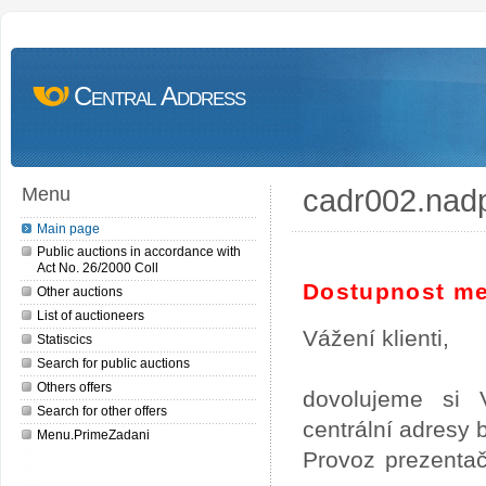
Central Address
cadr002.nad
Menu
Main page
Public auctions in accordance with
Act No. 26/2000 Coll
Dostupnost me
Other auctions
List of auctioneers
Vážení klienti,
Statiscics
Search for public auctions
Others offers
dovolujeme si 
Search for other offers
centrální adresy
Menu.PrimeZadani
Provoz prezentač