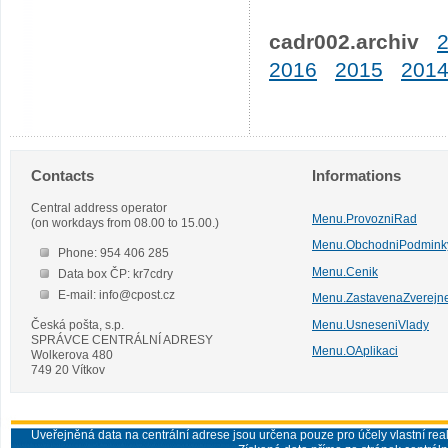
cadr002.archiv
2016
2015
201
Contacts
Informations
Central address operator
Menu.ProvozniRad
(on workdays from 08.00 to 15.00.)
Menu.ObchodniPodmink
Phone: 954 406 285
Menu.Cenik
Data box ČP: kr7cdry
E-mail: info@cpost.cz
Menu.ZastavenaZverejn
Česká pošta, s.p.
Menu.UsneseniVlady
SPRÁVCE CENTRÁLNÍ ADRESY
Menu.OAplikaci
Wolkerova 480
749 20 Vítkov
Uveřejněná data na centrální adrese jsou určena pouze pro účely vlastní real