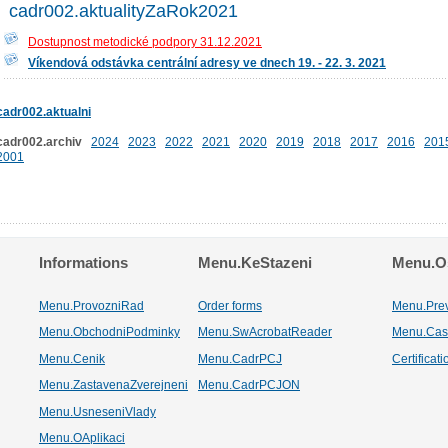
cadr002.aktualityZaRok2021
Dostupnost metodické podpory 31.12.2021
Víkendová odstávka centrální adresy ve dnech 19. - 22. 3. 2021
cadr002.aktualni
cadr002.archiv
2024
2023
2022
2021
2020
2019
2018
2017
2016
201
2001
Informations
Menu.KeStazeni
Menu.Os
Menu.ProvozniRad
Order forms
Menu.Pre
Menu.ObchodniPodminky
Menu.SwAcrobatReader
Menu.Cas
Menu.Cenik
Menu.CadrPCJ
Certificat
Menu.ZastavenaZverejneni
Menu.CadrPCJON
Menu.UsneseniVlady
Menu.OAplikaci