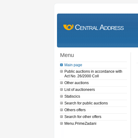
Central Address
Menu
Main page
Public auctions in accordance with
Act No. 26/2000 Coll
Other auctions
List of auctioneers
Statiscics
Search for public auctions
Others offers
Search for other offers
Menu.PrimeZadani