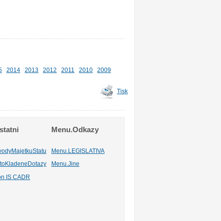
5
2014
2013
2012
2011
2010
2009
Tisk
tatni
Menu.Odkazy
vodyMajetkuStatu
Menu.LEGISLATIVA
toKladeneDotazy
Menu.Jine
ion IS CADR