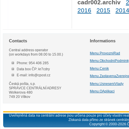
cadr002.archiv
2016
2015
201
Contacts
Informations
Central address operator
Menu.ProvozniRad
(on workdays from 08.00 to 15.00.)
Menu.ObchodniPodmink
Phone: 954 406 285
Menu.Cenik
Data box ČP: kr7cdry
E-mail: info@cpost.cz
Menu.ZastavenaZverejn
Česká pošta, s.p.
Menu.UsneseniVlady
SPRÁVCE CENTRÁLNÍ ADRESY
Menu.OAplikaci
Wolkerova 480
749 20 Vítkov
Uveřejněná data na centrální adrese jsou určena pouze pro účely vlastní real
Získaná data přímo ze stránek centrální
Copyright © 2000-
2026
Č