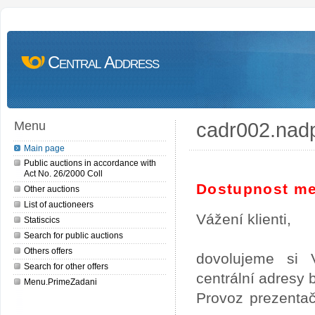
Central Address
cadr002.nad
Menu
Main page
Public auctions in accordance with
Act No. 26/2000 Coll
Dostupnost me
Other auctions
List of auctioneers
Vážení klienti,
Statiscics
Search for public auctions
Others offers
dovolujeme si 
Search for other offers
centrální adresy
Menu.PrimeZadani
Provoz prezentač