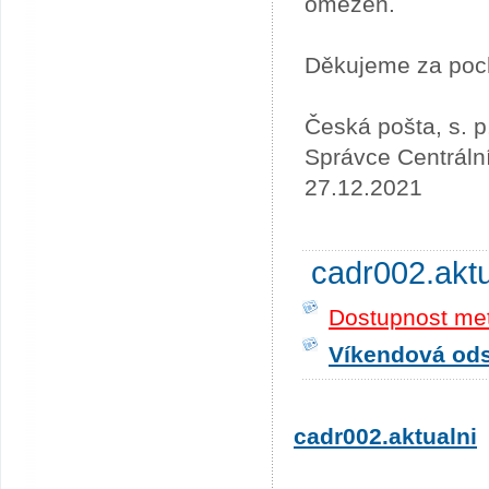
omezen.
Děkujeme za poc
Česká pošta, s. p
Správce Centráln
27.12.2021
cadr002.akt
Dostupnost me
Víkendová odst
cadr002.aktualni