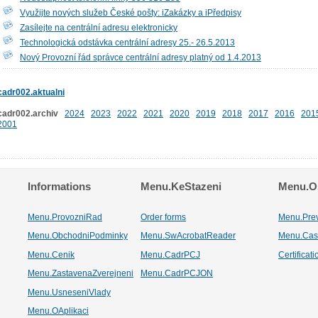
Využijte nových služeb České pošty: iZakázky a iPředpisy
Zasílejte na centrální adresu elektronicky
Technologická odstávka centrální adresy 25.- 26.5.2013
Nový Provozní řád správce centrální adresy platný od 1.4.2013
cadr002.aktualni
cadr002.archiv
2024
2023
2022
2021
2020
2019
2018
2017
2016
201
2001
Informations
Menu.KeStazeni
Menu.Os
Menu.ProvozniRad
Order forms
Menu.Pre
Menu.ObchodniPodminky
Menu.SwAcrobatReader
Menu.Cas
Menu.Cenik
Menu.CadrPCJ
Certificat
Menu.ZastavenaZverejneni
Menu.CadrPCJON
Menu.UsneseniVlady
Menu.OAplikaci