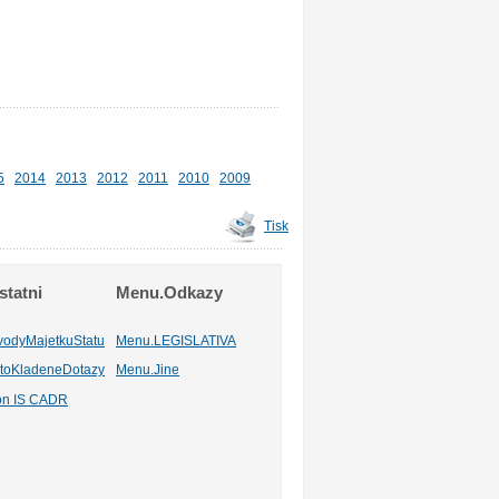
5
2014
2013
2012
2011
2010
2009
Tisk
tatni
Menu.Odkazy
vodyMajetkuStatu
Menu.LEGISLATIVA
toKladeneDotazy
Menu.Jine
ion IS CADR