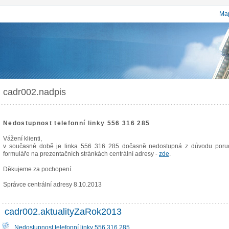
Map
cadr002.nadpis
Nedostupnost telefonní linky 556 316 285
Vážení klienti,
v současné době je linka 556 316 285 dočasně nedostupná z důvodu poruch
formuláře na prezentačních stránkách centrální adresy -
zde
.
Děkujeme za pochopení.
Správce centrální adresy 8.10.2013
cadr002.aktualityZaRok2013
Nedostupnost telefonní linky 556 316 285