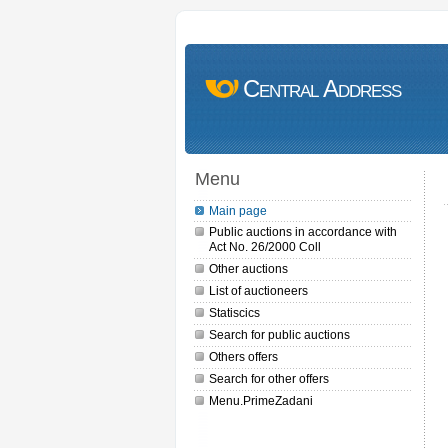
Central Address
Menu
Main page
Public auctions in accordance with
Act No. 26/2000 Coll
Other auctions
List of auctioneers
Statiscics
Search for public auctions
Others offers
Search for other offers
Menu.PrimeZadani