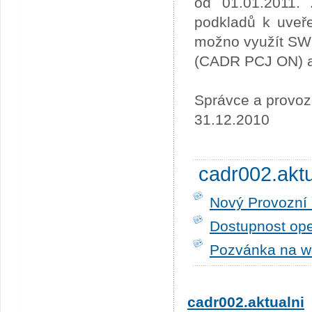
od 01.01.2011. 
podkladů k uveře
možno využít SW
(CADR PCJ ON) a 
Správce a provoz
31.12.2010
cadr002.akt
Nový Provozní 
Dostupnost ope
Pozvánka na w
cadr002.aktualni