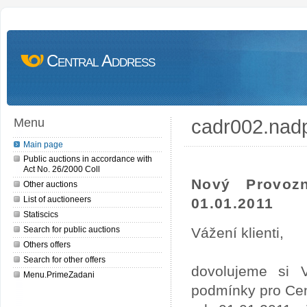
Central Address
cadr002.nad
Menu
Main page
Public auctions in accordance with
Act No. 26/2000 Coll
Nový Provoz
Other auctions
List of auctioneers
01.01.2011
Statiscics
Search for public auctions
Vážení klienti,
Others offers
Search for other offers
dovolujeme si 
Menu.PrimeZadani
podmínky pro Cen