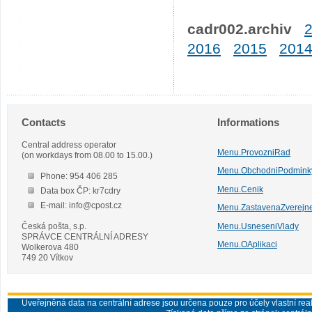
cadr002.archiv
2016
2015
201
Contacts
Informations
Central address operator
Menu.ProvozniRad
(on workdays from 08.00 to 15.00.)
Menu.ObchodniPodmink
Phone: 954 406 285
Menu.Cenik
Data box ČP: kr7cdry
E-mail: info@cpost.cz
Menu.ZastavenaZverejn
Česká pošta, s.p.
Menu.UsneseniVlady
SPRÁVCE CENTRÁLNÍ ADRESY
Menu.OAplikaci
Wolkerova 480
749 20 Vítkov
Uveřejněná data na centrální adrese jsou určena pouze pro účely vlastní real