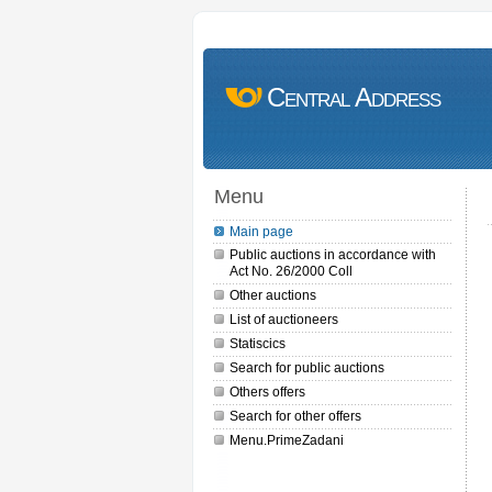
Central Address
Menu
Main page
Public auctions in accordance with
Act No. 26/2000 Coll
Other auctions
List of auctioneers
Statiscics
Search for public auctions
Others offers
Search for other offers
Menu.PrimeZadani