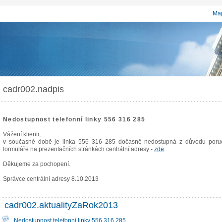
Map
cadr002.nadpis
Nedostupnost telefonní linky 556 316 285
Vážení klienti,
v současné době je linka 556 316 285 dočasně nedostupná z důvodu poruch
formuláře na prezentačních stránkách centrální adresy -
zde
.
Děkujeme za pochopení.
Správce centrální adresy 8.10.2013
cadr002.aktualityZaRok2013
Nedostupnost telefonní linky 556 316 285