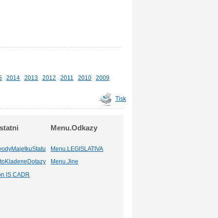
5
2014
2013
2012
2011
2010
2009
Tisk
tatni
Menu.Odkazy
vodyMajetkuStatu
Menu.LEGISLATIVA
toKladeneDotazy
Menu.Jine
ion IS CADR