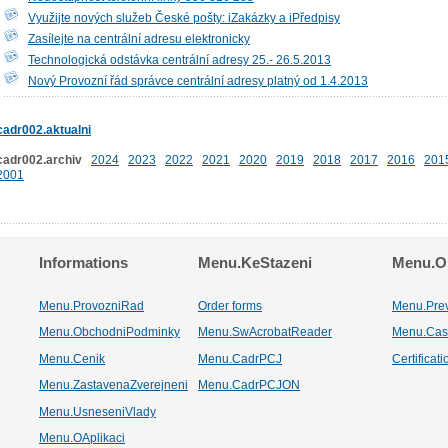
Využijte nových služeb České pošty: iZakázky a iPředpisy
Zasílejte na centrální adresu elektronicky
Technologická odstávka centrální adresy 25.- 26.5.2013
Nový Provozní řád správce centrální adresy platný od 1.4.2013
cadr002.aktualni
cadr002.archiv
2024
2023
2022
2021
2020
2019
2018
2017
2016
201
2001
Informations
Menu.KeStazeni
Menu.Os
Menu.ProvozniRad
Order forms
Menu.Pre
Menu.ObchodniPodminky
Menu.SwAcrobatReader
Menu.Cas
Menu.Cenik
Menu.CadrPCJ
Certificat
Menu.ZastavenaZverejneni
Menu.CadrPCJON
Menu.UsneseniVlady
Menu.OAplikaci