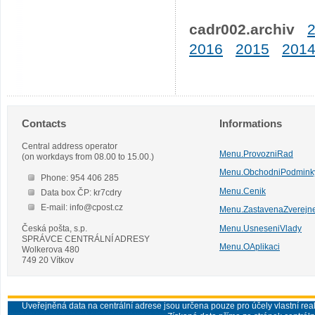
cadr002.archiv
2016
2015
201
Contacts
Informations
Central address operator
Menu.ProvozniRad
(on workdays from 08.00 to 15.00.)
Menu.ObchodniPodmink
Phone: 954 406 285
Menu.Cenik
Data box ČP: kr7cdry
E-mail: info@cpost.cz
Menu.ZastavenaZverejn
Česká pošta, s.p.
Menu.UsneseniVlady
SPRÁVCE CENTRÁLNÍ ADRESY
Menu.OAplikaci
Wolkerova 480
749 20 Vítkov
Uveřejněná data na centrální adrese jsou určena pouze pro účely vlastní real