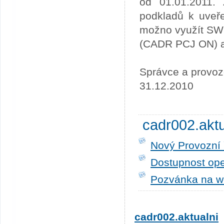
od 01.01.2011. 
podkladů k uveře
možno využít SW
(CADR PCJ ON) a 
Správce a provoz
31.12.2010
cadr002.akt
Nový Provozní 
Dostupnost ope
Pozvánka na w
cadr002.aktualni