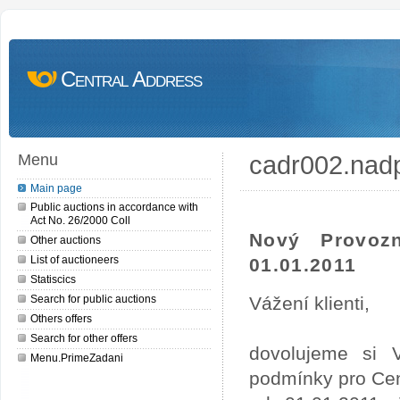
Central Address
cadr002.nad
Menu
Main page
Public auctions in accordance with
Act No. 26/2000 Coll
Nový Provoz
Other auctions
List of auctioneers
01.01.2011
Statiscics
Search for public auctions
Vážení klienti,
Others offers
Search for other offers
dovolujeme si 
Menu.PrimeZadani
podmínky pro Cen