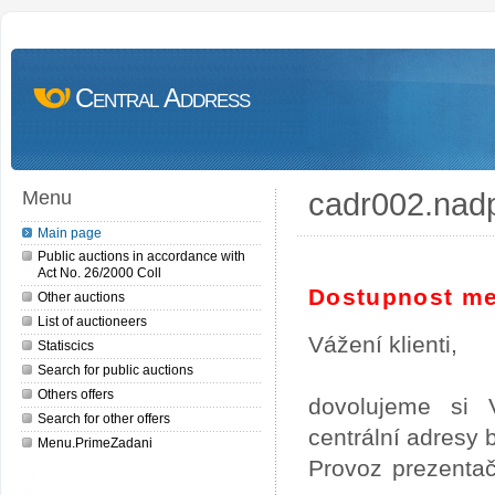
Central Address
cadr002.nad
Menu
Main page
Public auctions in accordance with
Act No. 26/2000 Coll
Dostupnost me
Other auctions
List of auctioneers
Vážení klienti,
Statiscics
Search for public auctions
Others offers
dovolujeme si 
Search for other offers
centrální adresy
Menu.PrimeZadani
Provoz prezentač