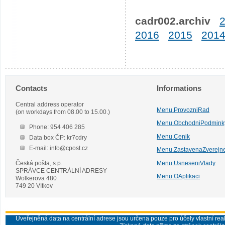
cadr002.archiv
2016
2015
201
Contacts
Informations
Central address operator
Menu.ProvozniRad
(on workdays from 08.00 to 15.00.)
Menu.ObchodniPodmink
Phone: 954 406 285
Menu.Cenik
Data box ČP: kr7cdry
E-mail: info@cpost.cz
Menu.ZastavenaZverejn
Česká pošta, s.p.
Menu.UsneseniVlady
SPRÁVCE CENTRÁLNÍ ADRESY
Menu.OAplikaci
Wolkerova 480
749 20 Vítkov
Uveřejněná data na centrální adrese jsou určena pouze pro účely vlastní real