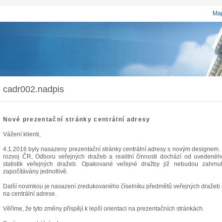
Map
cadr002.nadpis
Nové prezentační stránky centrální adresy
Vážení klienti,
4.1.2016 byly nasazeny prezentační stránky centrální adresy s novým designem. 
rozvoj ČR, Odboru veřejných dražeb a realitní činnosti dochází od uveden
statistik veřejných dražeb. Opakované veřejné dražby již nebudou zahrn
započítávány jednotlivě.
Další novinkou je nasazení zredukovaného číselníku předmětů veřejných dražeb p
na centrální adrese.
Věříme, že tyto změny přispějí k lepší orientaci na prezentačních stránkách.