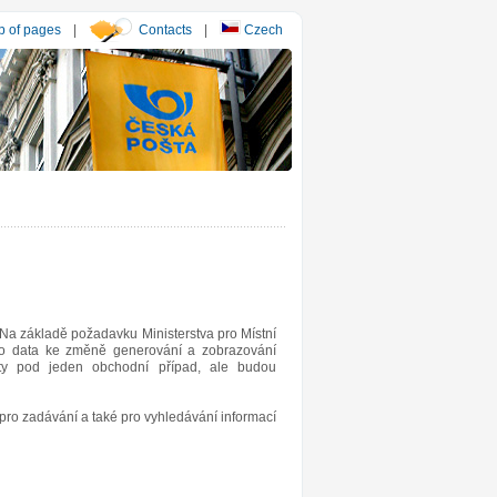
 of pages
|
Contacts
|
Czech
Na základě požadavku Ministerstva pro Místní
ého data ke změně generování a zobrazování
uty pod jeden obchodní případ, ale budou
ro zadávání a také pro vyhledávání informací