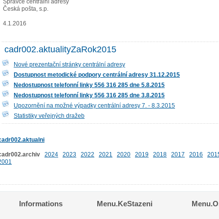
Správce centrální adresy
Česká pošta, s.p.
4.1.2016
cadr002.aktualityZaRok2015
Nové prezentační stránky centrální adresy
Dostupnost metodické podpory centrální adresy 31.12.2015
Nedostupnost telefonní linky 556 316 285 dne 5.8.2015
Nedostupnost telefonní linky 556 316 285 dne 3.8.2015
Upozornění na možné výpadky centrální adresy 7. - 8.3.2015
Statistiky veřejných dražeb
cadr002.aktualni
cadr002.archiv
2024
2023
2022
2021
2020
2019
2018
2017
2016
201
2001
Informations
Menu.KeStazeni
Menu.Os