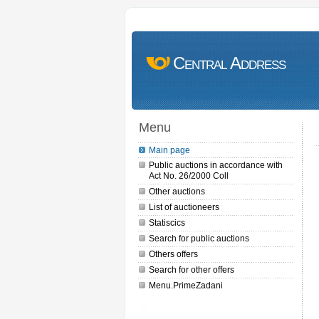
Central Address
Menu
Main page
Public auctions in accordance with
Act No. 26/2000 Coll
Other auctions
List of auctioneers
Statiscics
Search for public auctions
Others offers
Search for other offers
Menu.PrimeZadani