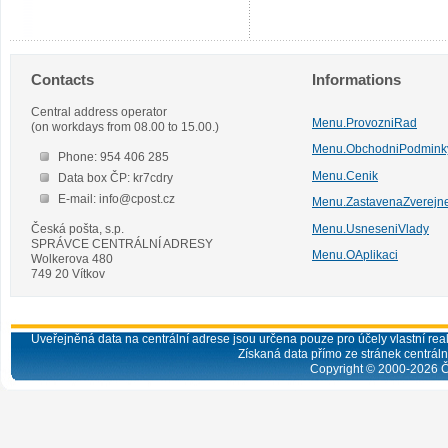
Contacts
Informations
Central address operator
Menu.ProvozniRad
(on workdays from 08.00 to 15.00.)
Menu.ObchodniPodmink
Phone: 954 406 285
Menu.Cenik
Data box ČP: kr7cdry
E-mail: info@cpost.cz
Menu.ZastavenaZverejn
Česká pošta, s.p.
Menu.UsneseniVlady
SPRÁVCE CENTRÁLNÍ ADRESY
Menu.OAplikaci
Wolkerova 480
749 20 Vítkov
Uveřejněná data na centrální adrese jsou určena pouze pro účely vlastní real
Získaná data přímo ze stránek centrální
Copyright © 2000-
2026
Č