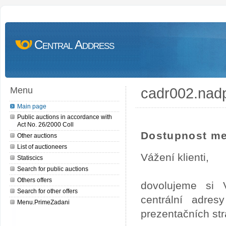
Central Address
cadr002.nad
Menu
Main page
Public auctions in accordance with
Act No. 26/2000 Coll
Dostupnost me
Other auctions
List of auctioneers
Vážení klienti,
Statiscics
Search for public auctions
Others offers
dovolujeme si 
Search for other offers
centrální adre
Menu.PrimeZadani
prezentačních st