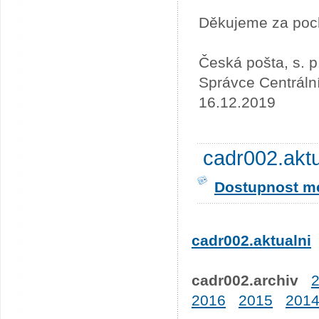
Děkujeme za poc
Česká pošta, s. p
Správce Centráln
16.12.2019
cadr002.akt
Dostupnost me
cadr002.aktualni
cadr002.archiv
2016
2015
201