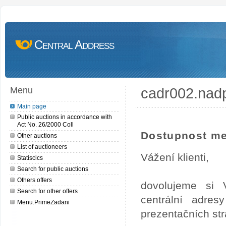
Central Address
cadr002.nad
Menu
Main page
Public auctions in accordance with
Act No. 26/2000 Coll
Dostupnost me
Other auctions
List of auctioneers
Vážení klienti,
Statiscics
Search for public auctions
Others offers
dovolujeme si 
Search for other offers
centrální adre
Menu.PrimeZadani
prezentačních st