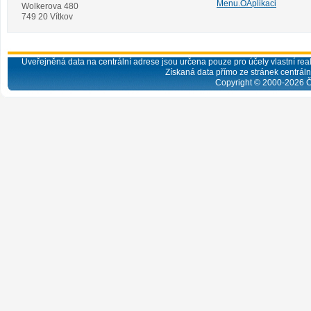
Menu.OAplikaci
Wolkerova 480
749 20 Vítkov
Uveřejněná data na centrální adrese jsou určena pouze pro účely vlastní real
Získaná data přímo ze stránek centrální
Copyright © 2000-
2026
Č