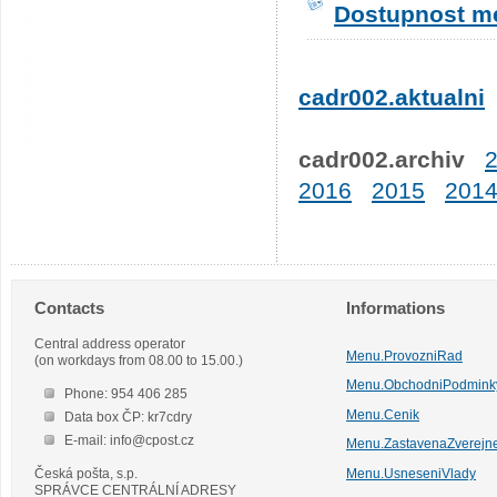
Dostupnost me
cadr002.aktualni
cadr002.archiv
2016
2015
201
Contacts
Informations
Central address operator
Menu.ProvozniRad
(on workdays from 08.00 to 15.00.)
Menu.ObchodniPodmink
Phone: 954 406 285
Menu.Cenik
Data box ČP: kr7cdry
E-mail: info@cpost.cz
Menu.ZastavenaZverejn
Česká pošta, s.p.
Menu.UsneseniVlady
SPRÁVCE CENTRÁLNÍ ADRESY