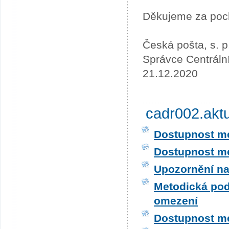
Děkujeme za poc
Česká pošta, s. p
Správce Centráln
21.12.2020
cadr002.akt
Dostupnost me
Dostupnost me
Upozornění na
Metodická pod
omezení
Dostupnost me