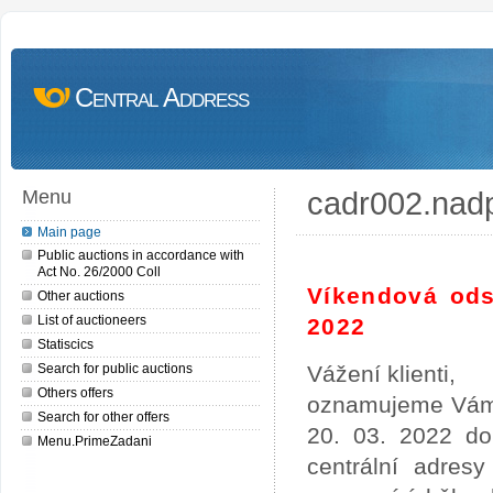
Central Address
cadr002.nad
Menu
Main page
Public auctions in accordance with
Act No. 26/2000 Coll
Víkendová ods
Other auctions
List of auctioneers
2022
Statiscics
Search for public auctions
Vážení klienti,
Others offers
oznamujeme Vám,
Search for other offers
20. 03. 2022 do
Menu.PrimeZadani
centrální adres