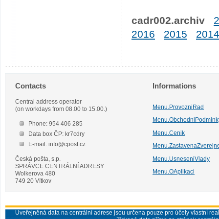
cadr002.archiv
2016
2015
201
Contacts
Informations
Central address operator
Menu.ProvozniRad
(on workdays from 08.00 to 15.00.)
Menu.ObchodniPodmink
Phone: 954 406 285
Menu.Cenik
Data box ČP: kr7cdry
E-mail: info@cpost.cz
Menu.ZastavenaZverejn
Česká pošta, s.p.
Menu.UsneseniVlady
SPRÁVCE CENTRÁLNÍ ADRESY
Menu.OAplikaci
Wolkerova 480
749 20 Vítkov
Uveřejněná data na centrální adrese jsou určena pouze pro účely vlastní real