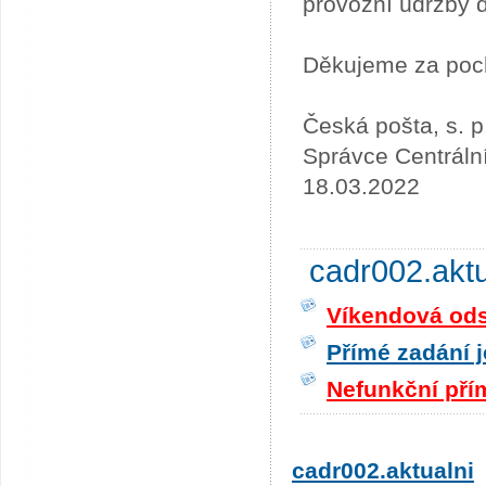
provozní údržby 
Děkujeme za poc
Česká pošta, s. p
Správce Centráln
18.03.2022
cadr002.akt
Víkendová odst
Přímé zadání j
Nefunkční pří
cadr002.aktualni