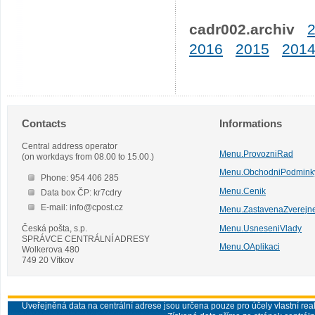
cadr002.archiv
2016
2015
201
Contacts
Informations
Central address operator
Menu.ProvozniRad
(on workdays from 08.00 to 15.00.)
Menu.ObchodniPodmink
Phone: 954 406 285
Menu.Cenik
Data box ČP: kr7cdry
E-mail: info@cpost.cz
Menu.ZastavenaZverejn
Česká pošta, s.p.
Menu.UsneseniVlady
SPRÁVCE CENTRÁLNÍ ADRESY
Menu.OAplikaci
Wolkerova 480
749 20 Vítkov
Uveřejněná data na centrální adrese jsou určena pouze pro účely vlastní real