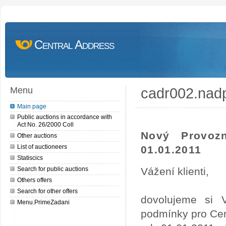
Central Address
cadr002.nad
Menu
Main page
Public auctions in accordance with
Act No. 26/2000 Coll
Nový Provoz
Other auctions
List of auctioneers
01.01.2011
Statiscics
Search for public auctions
Vážení klienti,
Others offers
Search for other offers
dovolujeme si 
Menu.PrimeZadani
podmínky pro Cen