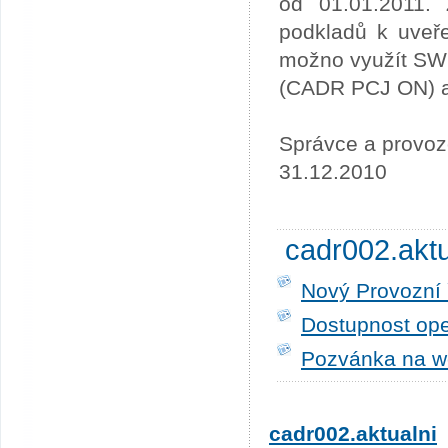
od 01.01.2011. 
podkladů k uveře
možno využít SW
(CADR PCJ ON) a 
Správce a provoz
31.12.2010
cadr002.akt
Nový Provozní 
Dostupnost ope
Pozvánka na w
cadr002.aktualni