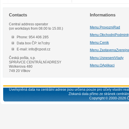
Contacts
Informations
Central address operator
Menu.ProvozniRad
(on workdays from 08.00 to 15.00.)
Menu.ObchodniPodmink
Phone: 954 406 285
Menu.Cenik
Data box ČP: kr7cdry
E-mail: info@cpost.cz
Menu.ZastavenaZverejn
Česká pošta, s.p.
Menu.UsneseniVlady
SPRÁVCE CENTRÁLNÍ ADRESY
Menu.OAplikaci
Wolkerova 480
749 20 Vítkov
Uveřejněná data na centrální adrese jsou určena pouze pro účely vlastní real
Získaná data přímo ze stránek centrální
Copyright © 2000-
2026
Č