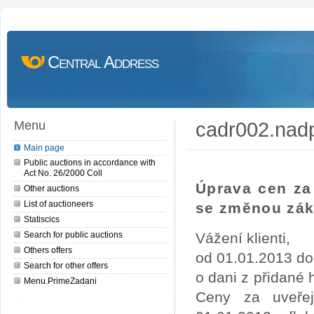
Central Address
cadr002.nad
Menu
Main page
Public auctions in accordance with
Act No. 26/2000 Coll
Úprava cen za 
Other auctions
List of auctioneers
se změnou zák
Statiscics
Search for public auctions
Vážení klienti,
Others offers
od 01.01.2013 do
Search for other offers
o dani z přidané
Menu.PrimeZadani
Ceny za uveře