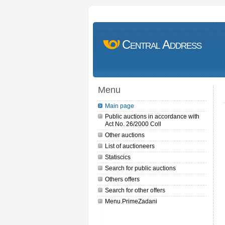
Central Address
Menu
Main page
Public auctions in accordance with
Act No. 26/2000 Coll
Other auctions
List of auctioneers
Statiscics
Search for public auctions
Others offers
Search for other offers
Menu.PrimeZadani