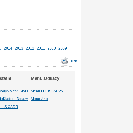
5
2014
2013
2012
2011
2010
2009
Tisk
tatni
Menu.Odkazy
vodyMajetkuStatu
Menu.LEGISLATIVA
toKladeneDotazy
Menu.Jine
ion IS CADR