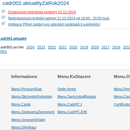
cadr002.aktualityZaRok2024
Dostupnost metodické podpory 31.12.2024
Nedostupnost centrální adresy 21.10.2024 od 18:00 - 20:00 hod.
Aplikace Přímé zadání pro odeslání podkladů k uveřejnění
cadr002.aktualni
cadr002.archiv
2024
2023
2022
2021
2020
2019
2018
2017
2016
201
2001
Informations
Menu.KeStazeni
Menu.Os
Menu.ProvozniRad
Order forms
Menu.Pre
Menu.ObchodniPodminky
Menu.SwAcrobatReader
Menu.Cas
Menu.Cenik
Menu.CadrPCJ
Certificat
Menu.ZastavenaZverejneni
Menu.CadrPCJON
Menu.UsneseniVlady
Menu.OAplikaci