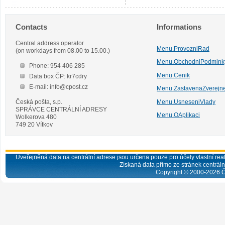
Contacts
Informations
Central address operator
Menu.ProvozniRad
(on workdays from 08.00 to 15.00.)
Menu.ObchodniPodmink
Phone: 954 406 285
Menu.Cenik
Data box ČP: kr7cdry
E-mail: info@cpost.cz
Menu.ZastavenaZverejn
Česká pošta, s.p.
Menu.UsneseniVlady
SPRÁVCE CENTRÁLNÍ ADRESY
Menu.OAplikaci
Wolkerova 480
749 20 Vítkov
Uveřejněná data na centrální adrese jsou určena pouze pro účely vlastní real
Získaná data přímo ze stránek centrální
Copyright © 2000-
2026
Č