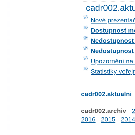
cadr002.akt
Nové prezentač
Dostupnost me
Nedostupnost t
Nedostupnost t
Upozornění na 
Statistiky veře
cadr002.aktualni
cadr002.archiv
2016
2015
201