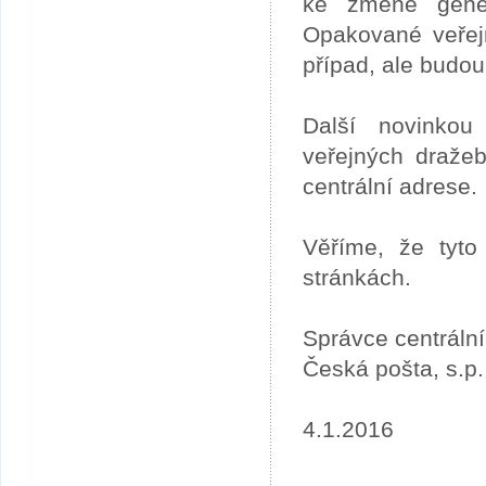
ke změně gener
Opakované veřej
případ, ale budou
Další novinkou
veřejných draže
centrální adrese.
Věříme, že tyto
stránkách.
Správce centráln
Česká pošta, s.p.
4.1.2016