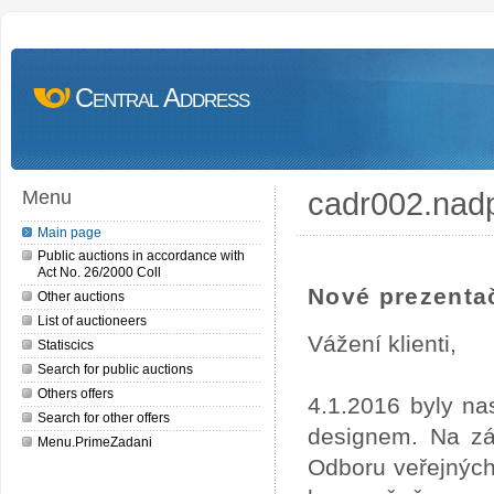
Central Address
cadr002.nad
Menu
Main page
Public auctions in accordance with
Act No. 26/2000 Coll
Nové prezentač
Other auctions
List of auctioneers
Vážení klienti,
Statiscics
Search for public auctions
Others offers
4.1.2016 byly na
Search for other offers
designem. Na zá
Menu.PrimeZadani
Odboru veřejných