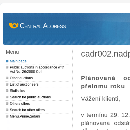
Central Address
cadr002.nad
Menu
Main page
Public auctions in accordance with
Act No. 26/2000 Coll
Plánovaná o
Other auctions
List of auctioneers
přelomu roku
Statiscics
Search for public auctions
Vážení klienti,
Others offers
Search for other offers
v termínu 29. 12
Menu.PrimeZadani
plánovaná odstá