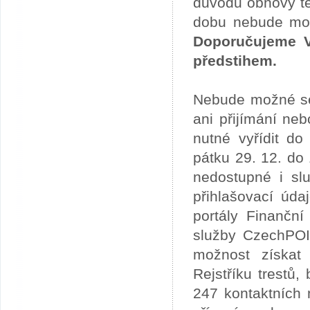
důvodu obnovy te
dobu nebude možn
Doporučujeme V
předstihem.
Nebude možné se 
ani přijímání ne
nutné vyřídit do
pátku 29. 12. do
nedostupné i slu
přihlašovací úda
portály Finančn
služby CzechPOI
možnost získat 
Rejstříku trestů
247 kontaktních