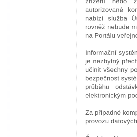
zřízení nebo z
autorizované ko
nabízí služba 
rovněž nebude mo
na Portálu veřejn
Informační systé
je nezbytný přech
učinit všechny p
bezpečnost systém
průběhu odstáv
elektronickým po
Za případné kom
provozu datových