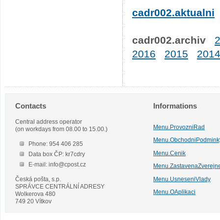
cadr002.aktualni
cadr002.archiv
2016
2015
201
Contacts
Informations
Central address operator
Menu.ProvozniRad
(on workdays from 08.00 to 15.00.)
Menu.ObchodniPodmink
Phone: 954 406 285
Menu.Cenik
Data box ČP: kr7cdry
E-mail: info@cpost.cz
Menu.ZastavenaZverejn
Česká pošta, s.p.
Menu.UsneseniVlady
SPRÁVCE CENTRÁLNÍ ADRESY
Menu.OAplikaci
Wolkerova 480
749 20 Vítkov