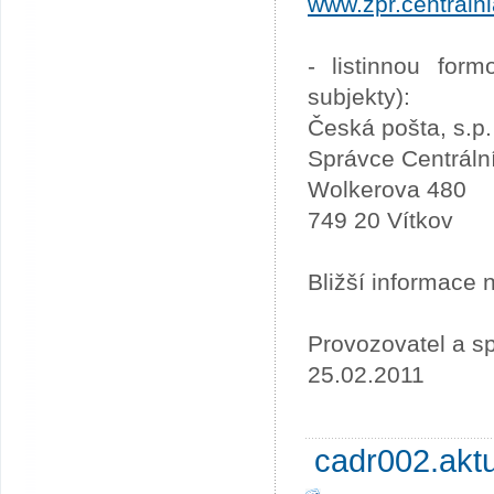
www.zpr.centraln
- listinnou for
subjekty):
Česká pošta, s.p.
Správce Centráln
Wolkerova 480
749 20 Vítkov
Bližší informace
Provozovatel a sp
25.02.2011
cadr002.akt