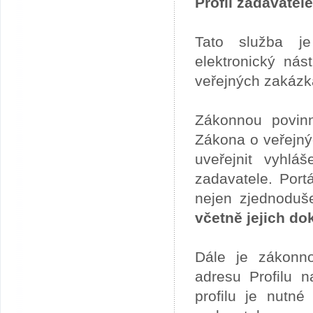
Profil zadavatele
Tato služba je
elektronický ná
veřejných zakázk
Zákonnou povinn
Zákona o veřejný
uveřejnit vyhlá
zadavatele. Port
nejen zjednoduše
včetně jejich d
Dále je zákonno
adresu Profilu n
profilu je nutné