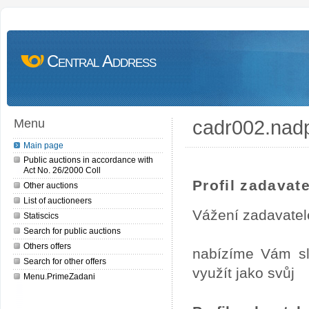
Central Address
cadr002.nad
Menu
Main page
Public auctions in accordance with
Act No. 26/2000 Coll
Profil zadavate
Other auctions
List of auctioneers
Vážení zadavatel
Statiscics
Search for public auctions
Others offers
nabízíme Vám sl
Search for other offers
využít jako svůj
Menu.PrimeZadani