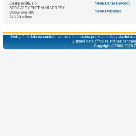
Česká pošta, s.p.
Menu.UsneseniVlady
SPRÁVCE CENTRÁLNÍ ADRESY
Menu.OAplikaci
Wolkerova 480
749 20 Vítkov
Uveřejněná data na centrální adrese jsou určena pouze pro účely vlastní real
Získaná data přímo ze stránek centrální
Copyright © 2000-
2026
Č