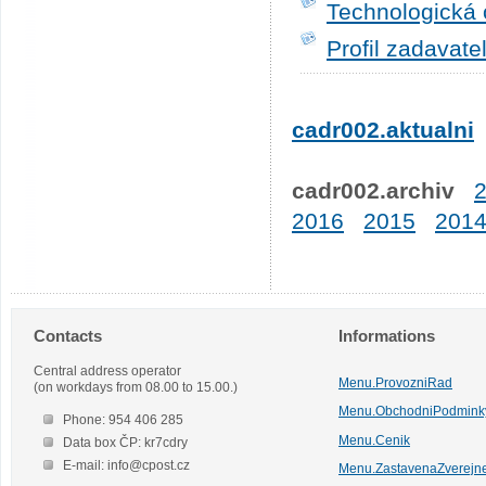
Technologická 
Profil zadavate
cadr002.aktualni
cadr002.archiv
2016
2015
201
Contacts
Informations
Central address operator
Menu.ProvozniRad
(on workdays from 08.00 to 15.00.)
Menu.ObchodniPodmink
Phone: 954 406 285
Menu.Cenik
Data box ČP: kr7cdry
E-mail: info@cpost.cz
Menu.ZastavenaZverejn