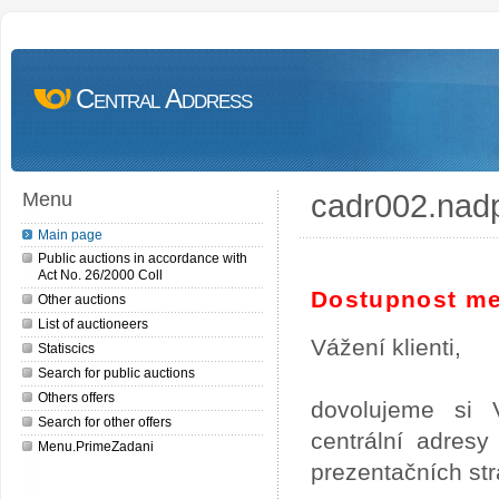
Central Address
cadr002.nad
Menu
Main page
Public auctions in accordance with
Act No. 26/2000 Coll
Dostupnost me
Other auctions
List of auctioneers
Vážení klienti,
Statiscics
Search for public auctions
Others offers
dovolujeme si 
Search for other offers
centrální adres
Menu.PrimeZadani
prezentačních st