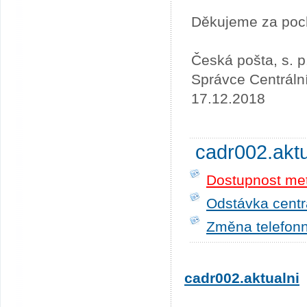
Děkujeme za poc
Česká pošta, s. p
Správce Centráln
17.12.2018
cadr002.akt
Dostupnost me
Odstávka centrá
Změna telefonn
cadr002.aktualni