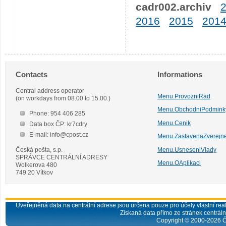
cadr002.archiv
2016
2015
201
Contacts
Informations
Central address operator
Menu.ProvozniRad
(on workdays from 08.00 to 15.00.)
Menu.ObchodniPodmink
Phone: 954 406 285
Menu.Cenik
Data box ČP: kr7cdry
E-mail: info@cpost.cz
Menu.ZastavenaZverejn
Česká pošta, s.p.
Menu.UsneseniVlady
SPRÁVCE CENTRÁLNÍ ADRESY
Menu.OAplikaci
Wolkerova 480
749 20 Vítkov
Uveřejněná data na centrální adrese jsou určena pouze pro účely vlastní real
Získaná data přímo ze stránek centrální
Copyright © 2000-
2026
Č