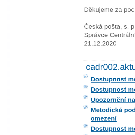
Děkujeme za poc
Česká pošta, s. p
Správce Centráln
21.12.2020
cadr002.akt
Dostupnost me
Dostupnost me
Upozornění na
Metodická pod
omezení
Dostupnost me