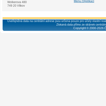
Menu.OAplikaci
Wolkerova 480
749 20 Vítkov
Uveřejněná data na centrální adrese jsou určena pouze pro účely vlastní real
Získaná data přímo ze stránek centrální
Copyright © 2000-
2026
Č