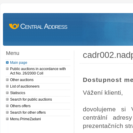
Central Address
cadr002.nad
Menu
Main page
Public auctions in accordance with
Act No. 26/2000 Coll
Dostupnost me
Other auctions
List of auctioneers
Vážení klienti,
Statiscics
Search for public auctions
Others offers
dovolujeme si 
Search for other offers
centrální adre
Menu.PrimeZadani
prezentačních st