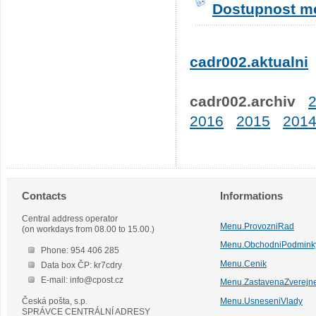
Dostupnost me
cadr002.aktualni
cadr002.archiv
2016
2015
201
Contacts
Informations
Central address operator
Menu.ProvozniRad
(on workdays from 08.00 to 15.00.)
Menu.ObchodniPodmink
Phone: 954 406 285
Menu.Cenik
Data box ČP: kr7cdry
E-mail: info@cpost.cz
Menu.ZastavenaZverejn
Česká pošta, s.p.
Menu.UsneseniVlady
SPRÁVCE CENTRÁLNÍ ADRESY