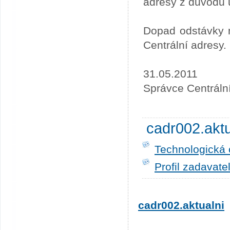
adresy z důvodu 
Dopad odstávky n
Centrální adresy.
31.05.2011
Správce Centráln
cadr002.akt
Technologická 
Profil zadavate
cadr002.aktualni