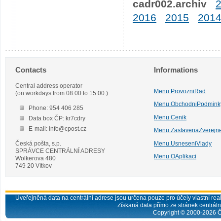
cadr002.archiv
2016
2015
201
Contacts
Informations
Central address operator
Menu.ProvozniRad
(on workdays from 08.00 to 15.00.)
Menu.ObchodniPodmink
Phone: 954 406 285
Menu.Cenik
Data box ČP: kr7cdry
E-mail: info@cpost.cz
Menu.ZastavenaZverejn
Česká pošta, s.p.
Menu.UsneseniVlady
SPRÁVCE CENTRÁLNÍ ADRESY
Menu.OAplikaci
Wolkerova 480
749 20 Vítkov
Uveřejněná data na centrální adrese jsou určena pouze pro účely vlastní real
Získaná data přímo ze stránek centrální
Copyright © 2000-
2026
Č