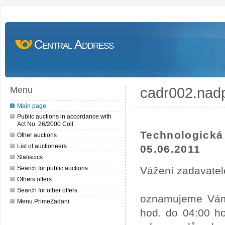
Central Address
cadr002.nad
Menu
Main page
Public auctions in accordance with
Act No. 26/2000 Coll
Technologick
Other auctions
List of auctioneers
05.06.2011
Statiscics
Search for public auctions
Vážení zadavatel
Others offers
Search for other offers
oznamujeme Vám,
Menu.PrimeZadani
hod. do 04:00 ho