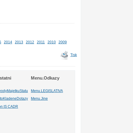
5
2014
2013
2012
2011
2010
2009
Tisk
tatni
Menu.Odkazy
vodyMajetkuStatu
Menu.LEGISLATIVA
toKladeneDotazy
Menu.Jine
ion IS CADR