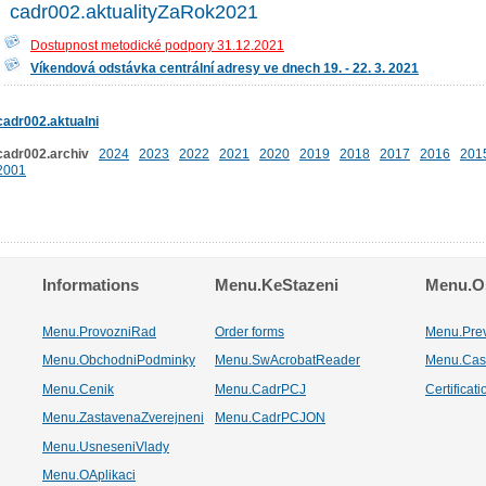
cadr002.aktualityZaRok2021
Dostupnost metodické podpory 31.12.2021
Víkendová odstávka centrální adresy ve dnech 19. - 22. 3. 2021
cadr002.aktualni
cadr002.archiv
2024
2023
2022
2021
2020
2019
2018
2017
2016
201
2001
Informations
Menu.KeStazeni
Menu.Os
Menu.ProvozniRad
Order forms
Menu.Pre
Menu.ObchodniPodminky
Menu.SwAcrobatReader
Menu.Cas
Menu.Cenik
Menu.CadrPCJ
Certificat
Menu.ZastavenaZverejneni
Menu.CadrPCJON
Menu.UsneseniVlady
Menu.OAplikaci