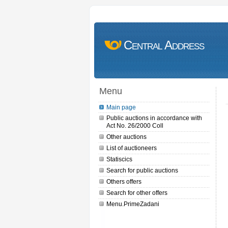
Central Address
Menu
Main page
Public auctions in accordance with
Act No. 26/2000 Coll
Other auctions
List of auctioneers
Statiscics
Search for public auctions
Others offers
Search for other offers
Menu.PrimeZadani