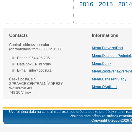
2016
2015
201
Contacts
Informations
Central address operator
Menu.ProvozniRad
(on workdays from 08.00 to 15.00.)
Menu.ObchodniPodmink
Phone: 954 406 285
Menu.Cenik
Data box ČP: kr7cdry
E-mail: info@cpost.cz
Menu.ZastavenaZverejn
Česká pošta, s.p.
Menu.UsneseniVlady
SPRÁVCE CENTRÁLNÍ ADRESY
Menu.OAplikaci
Wolkerova 480
749 20 Vítkov
Uveřejněná data na centrální adrese jsou určena pouze pro účely vlastní real
Získaná data přímo ze stránek centrální
Copyright © 2000-
2026
Č