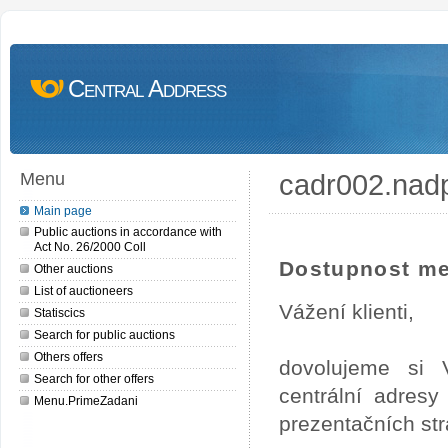
Central Address
cadr002.nad
Menu
Main page
Public auctions in accordance with
Act No. 26/2000 Coll
Dostupnost me
Other auctions
List of auctioneers
Vážení klienti,
Statiscics
Search for public auctions
Others offers
dovolujeme si 
Search for other offers
centrální adres
Menu.PrimeZadani
prezentačních st