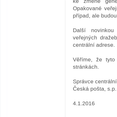
ke změně gener
Opakované veřej
případ, ale budou
Další novinkou
veřejných draže
centrální adrese.
Věříme, že tyto
stránkách.
Správce centráln
Česká pošta, s.p.
4.1.2016