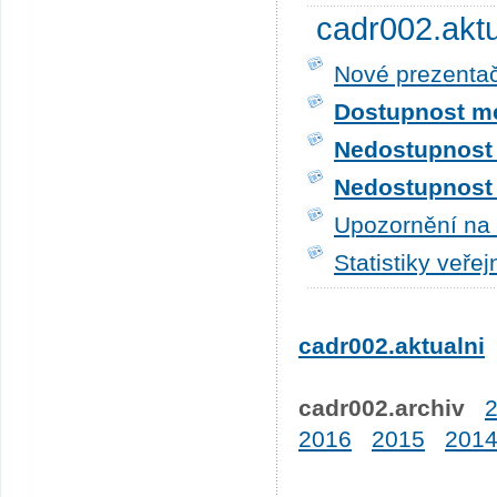
cadr002.akt
Nové prezentač
Dostupnost me
Nedostupnost t
Nedostupnost t
Upozornění na 
Statistiky veře
cadr002.aktualni
cadr002.archiv
2016
2015
201