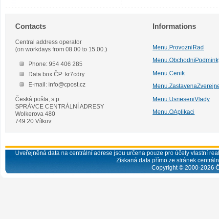
Contacts
Informations
Central address operator
Menu.ProvozniRad
(on workdays from 08.00 to 15.00.)
Menu.ObchodniPodmink
Phone: 954 406 285
Menu.Cenik
Data box ČP: kr7cdry
E-mail: info@cpost.cz
Menu.ZastavenaZverejn
Česká pošta, s.p.
Menu.UsneseniVlady
SPRÁVCE CENTRÁLNÍ ADRESY
Menu.OAplikaci
Wolkerova 480
749 20 Vítkov
Uveřejněná data na centrální adrese jsou určena pouze pro účely vlastní real
Získaná data přímo ze stránek centrální
Copyright © 2000-
2026
Č