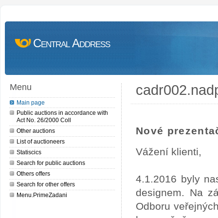
Central Address
cadr002.nad
Menu
Main page
Public auctions in accordance with
Act No. 26/2000 Coll
Nové prezentač
Other auctions
List of auctioneers
Vážení klienti,
Statiscics
Search for public auctions
Others offers
4.1.2016 byly na
Search for other offers
designem. Na zá
Menu.PrimeZadani
Odboru veřejných