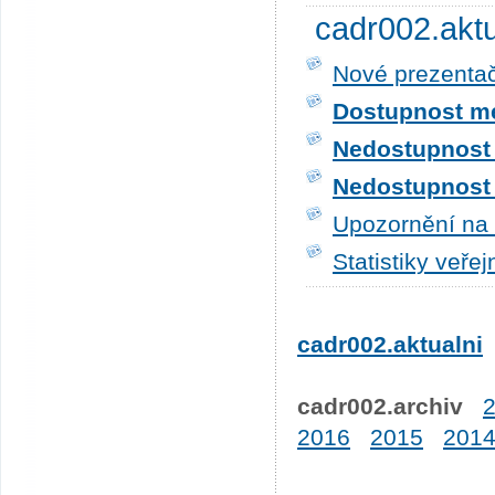
cadr002.akt
Nové prezentač
Dostupnost me
Nedostupnost t
Nedostupnost t
Upozornění na 
Statistiky veře
cadr002.aktualni
cadr002.archiv
2016
2015
201