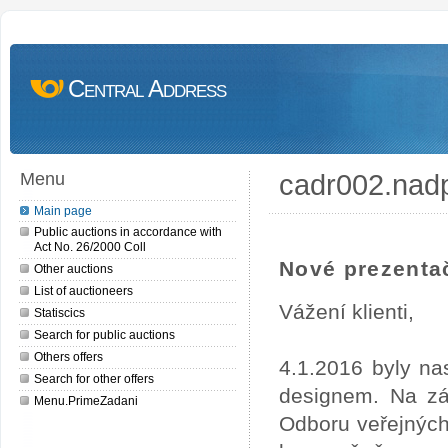
Central Address
cadr002.nad
Menu
Main page
Public auctions in accordance with
Act No. 26/2000 Coll
Nové prezentač
Other auctions
List of auctioneers
Vážení klienti,
Statiscics
Search for public auctions
Others offers
4.1.2016 byly na
Search for other offers
designem. Na zá
Menu.PrimeZadani
Odboru veřejných