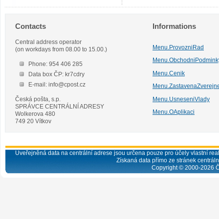
Contacts
Informations
Central address operator
Menu.ProvozniRad
(on workdays from 08.00 to 15.00.)
Menu.ObchodniPodmink
Phone: 954 406 285
Menu.Cenik
Data box ČP: kr7cdry
E-mail: info@cpost.cz
Menu.ZastavenaZverejn
Česká pošta, s.p.
Menu.UsneseniVlady
SPRÁVCE CENTRÁLNÍ ADRESY
Menu.OAplikaci
Wolkerova 480
749 20 Vítkov
Uveřejněná data na centrální adrese jsou určena pouze pro účely vlastní real
Získaná data přímo ze stránek centrální
Copyright © 2000-
2026
Č