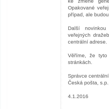
ke změně gener
Opakované veřej
případ, ale budou
Další novinkou
veřejných draže
centrální adrese.
Věříme, že tyto
stránkách.
Správce centráln
Česká pošta, s.p.
4.1.2016