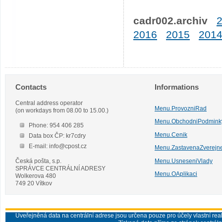
cadr002.archiv
2016
2015
201
Contacts
Informations
Central address operator
Menu.ProvozniRad
(on workdays from 08.00 to 15.00.)
Menu.ObchodniPodmink
Phone: 954 406 285
Menu.Cenik
Data box ČP: kr7cdry
E-mail: info@cpost.cz
Menu.ZastavenaZverejn
Česká pošta, s.p.
Menu.UsneseniVlady
SPRÁVCE CENTRÁLNÍ ADRESY
Menu.OAplikaci
Wolkerova 480
749 20 Vítkov
Uveřejněná data na centrální adrese jsou určena pouze pro účely vlastní real