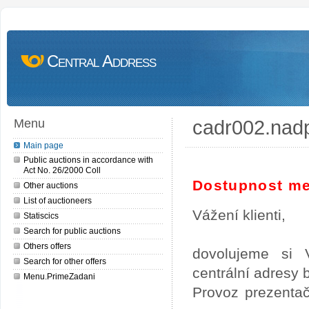
Central Address
cadr002.nad
Menu
Main page
Public auctions in accordance with
Act No. 26/2000 Coll
Dostupnost me
Other auctions
List of auctioneers
Vážení klienti,
Statiscics
Search for public auctions
Others offers
dovolujeme si 
Search for other offers
centrální adresy
Menu.PrimeZadani
Provoz prezentač