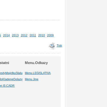
5
2014
2013
2012
2011
2010
2009
Tisk
tatni
Menu.Odkazy
vodyMajetkuStatu
Menu.LEGISLATIVA
toKladeneDotazy
Menu.Jine
ion IS CADR