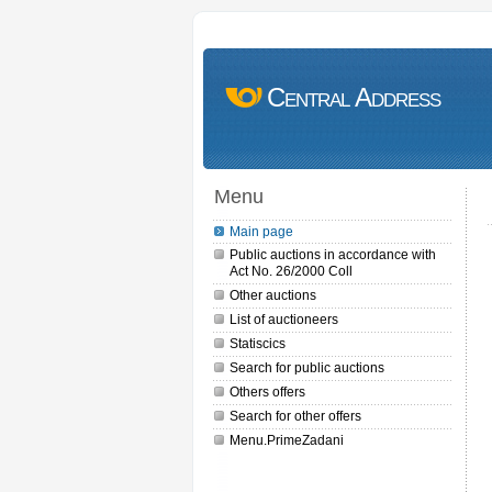
Central Address
Menu
Main page
Public auctions in accordance with
Act No. 26/2000 Coll
Other auctions
List of auctioneers
Statiscics
Search for public auctions
Others offers
Search for other offers
Menu.PrimeZadani