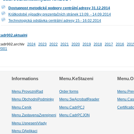
Dostupnost metodické podpory centrální adresy 31.12.2014
Krátkodobé výpadky prezentačních stránek 13.09. - 14.09.2014
Technologická odstávka centrální adresy 15.- 16.02.2014
cadr002.aktualni
cadr002.archiv
2024
2023
2022
2021
2020
2019
2018
2017
2016
201
2001
Informations
Menu.KeStazeni
Menu.Os
Menu.ProvozniRad
Order forms
Menu.Pre
Menu.ObchodniPodminky
Menu.SwAcrobatReader
Menu.Cas
Menu.Cenik
Menu.CadrPCJ
Certificat
Menu.ZastavenaZverejneni
Menu.CadrPCJON
Menu.UsneseniVlady
Menu.OAplikaci