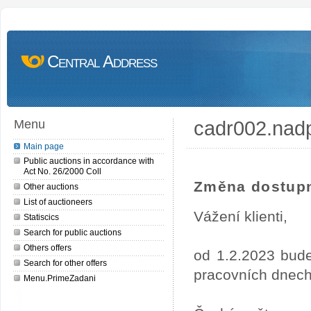
Central Address
cadr002.nad
Menu
Main page
Public auctions in accordance with
Act No. 26/2000 Coll
Změna dostupn
Other auctions
List of auctioneers
Vážení klienti,
Statiscics
Search for public auctions
Others offers
od 1.2.2023 bude
Search for other offers
pracovních dnech
Menu.PrimeZadani