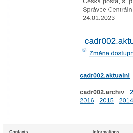
Česká pošta, s. p
Správce Centráln
24.01.2023
cadr002.akt
Změna dostupno
cadr002.aktualni
cadr002.archiv
2016
2015
201
Contacts
Informations