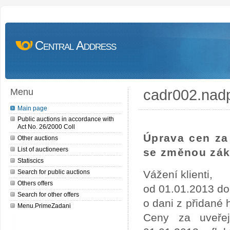
Central Address
cadr002.nad
Menu
Main page
Public auctions in accordance with
Act No. 26/2000 Coll
Úprava cen za 
Other auctions
List of auctioneers
se změnou zák
Statiscics
Search for public auctions
Vážení klienti,
Others offers
od 01.01.2013 do
Search for other offers
o dani z přidané
Menu.PrimeZadani
Ceny za uveře