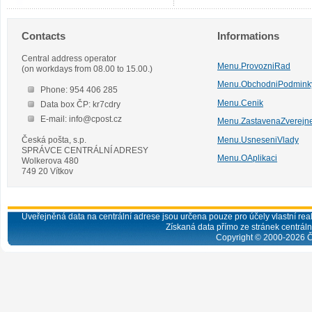
Contacts
Informations
Central address operator
Menu.ProvozniRad
(on workdays from 08.00 to 15.00.)
Menu.ObchodniPodmink
Phone: 954 406 285
Menu.Cenik
Data box ČP: kr7cdry
E-mail: info@cpost.cz
Menu.ZastavenaZverejn
Česká pošta, s.p.
Menu.UsneseniVlady
SPRÁVCE CENTRÁLNÍ ADRESY
Menu.OAplikaci
Wolkerova 480
749 20 Vítkov
Uveřejněná data na centrální adrese jsou určena pouze pro účely vlastní real
Získaná data přímo ze stránek centrální
Copyright © 2000-
2026
Č