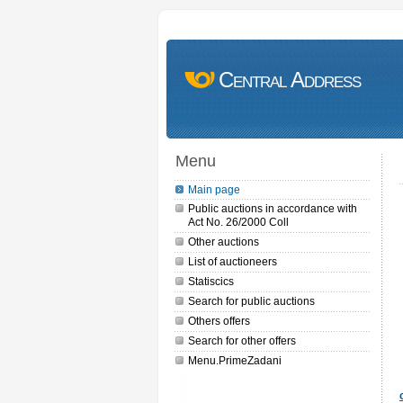
Central Address
Menu
Main page
Public auctions in accordance with
Act No. 26/2000 Coll
Other auctions
List of auctioneers
Statiscics
Search for public auctions
Others offers
Search for other offers
Menu.PrimeZadani