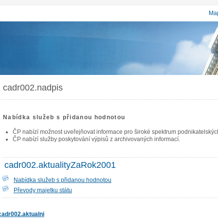
Map
cadr002.nadpis
Nabídka služeb s přidanou hodnotou
ČP nabízí možnost uveřejňovat informace pro široké spektrum podnikatelských 
ČP nabízí služby poskytování výpisů z archivovaných informací.
cadr002.aktualityZaRok2001
Nabídka služeb s přidanou hodnotou
Převody majetku státu
cadr002.aktualni