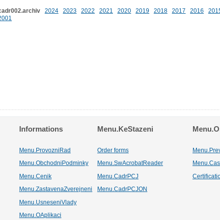
cadr002.archiv
2024
2023
2022
2021
2020
2019
2018
2017
2016
201
2001
Informations
Menu.KeStazeni
Menu.Os
Menu.ProvozniRad
Order forms
Menu.Pre
Menu.ObchodniPodminky
Menu.SwAcrobatReader
Menu.Cas
Menu.Cenik
Menu.CadrPCJ
Certificat
Menu.ZastavenaZverejneni
Menu.CadrPCJON
Menu.UsneseniVlady
Menu.OAplikaci