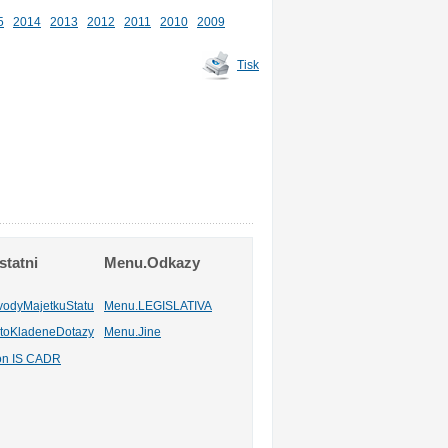
5
2014
2013
2012
2011
2010
2009
Tisk
tatni
Menu.Odkazy
vodyMajetkuStatu
Menu.LEGISLATIVA
toKladeneDotazy
Menu.Jine
ion IS CADR