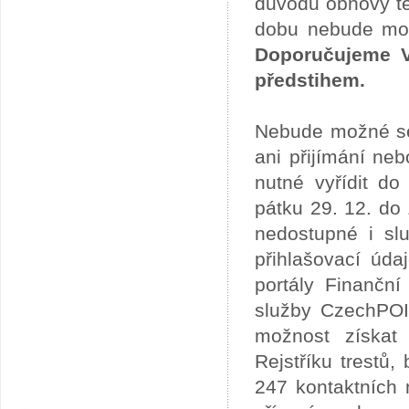
důvodu obnovy te
dobu nebude možn
Doporučujeme V
předstihem.
Nebude možné se 
ani přijímání ne
nutné vyřídit do
pátku 29. 12. do
nedostupné i slu
přihlašovací úda
portály Finančn
služby CzechPOI
možnost získat 
Rejstříku trestů
247 kontaktních