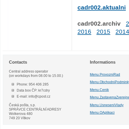
cadr002.aktualni
cadr002.archiv
2016
2015
201
Contacts
Informations
Central address operator
Menu.ProvozniRad
(on workdays from 08.00 to 15.00.)
Menu.ObchodniPodmink
Phone: 954 406 285
Menu.Cenik
Data box ČP: kr7cdry
E-mail: info@cpost.cz
Menu.ZastavenaZverejn
Česká pošta, s.p.
Menu.UsneseniVlady
SPRÁVCE CENTRÁLNÍ ADRESY
Menu.OAplikaci
Wolkerova 480
749 20 Vítkov