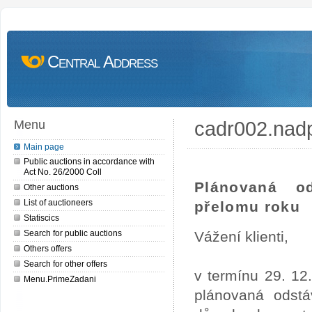
Central Address
cadr002.nad
Menu
Main page
Public auctions in accordance with
Act No. 26/2000 Coll
Plánovaná o
Other auctions
List of auctioneers
přelomu roku
Statiscics
Search for public auctions
Vážení klienti,
Others offers
Search for other offers
v termínu 29. 12
Menu.PrimeZadani
plánovaná odstá