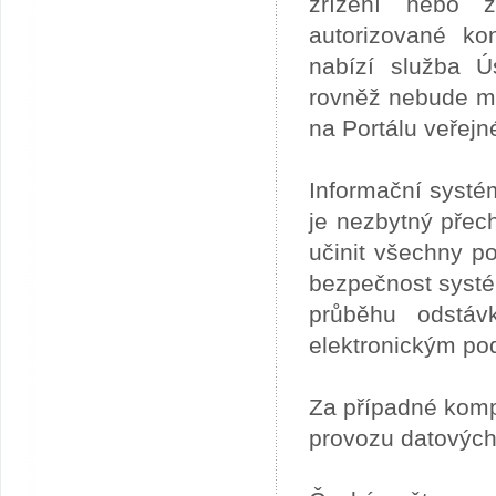
zřízení nebo z
autorizované ko
nabízí služba 
rovněž nebude mo
na Portálu veřejn
Informační systé
je nezbytný přech
učinit všechny p
bezpečnost systém
průběhu odstáv
elektronickým po
Za případné kom
provozu datových