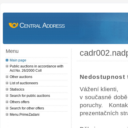
Central Address
cadr002.nad
Menu
Main page
Public auctions in accordance with
Act No. 26/2000 Coll
Nedostupnost t
Other auctions
List of auctioneers
Vážení klienti,
Statiscics
Search for public auctions
v současné době 
Others offers
poruchy. Konta
Search for other offers
prezentačních str
Menu.PrimeZadani