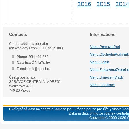
2016
2015
201
Contacts
Informations
Central address operator
Menu.ProvozniRad
(on workdays from 08.00 to 15.00.)
Menu.ObchodniPodmink
Phone: 954 406 285
Menu.Cenik
Data box ČP: kr7cdry
E-mail: info@cpost.cz
Menu.ZastavenaZverejn
Česká pošta, s.p.
Menu.UsneseniVlady
SPRÁVCE CENTRÁLNÍ ADRESY
Menu.OAplikaci
Wolkerova 480
749 20 Vítkov
Uveřejněná data na centrální adrese jsou určena pouze pro účely vlastní real
Získaná data přímo ze stránek centrální
Copyright © 2000-
2026
Č