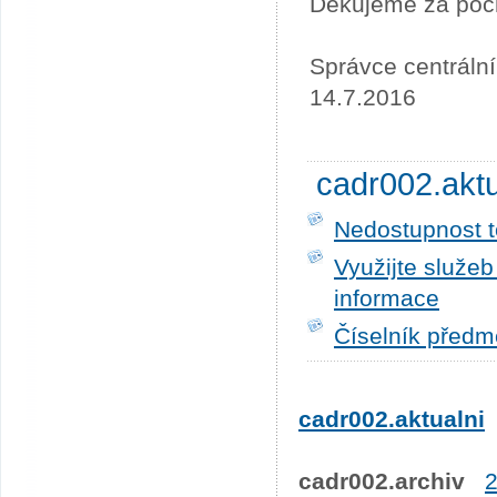
Děkujeme za poc
Správce centráln
14.7.2016
cadr002.akt
Nedostupnost t
Využijte služe
informace
Číselník předm
cadr002.aktualni
cadr002.archiv