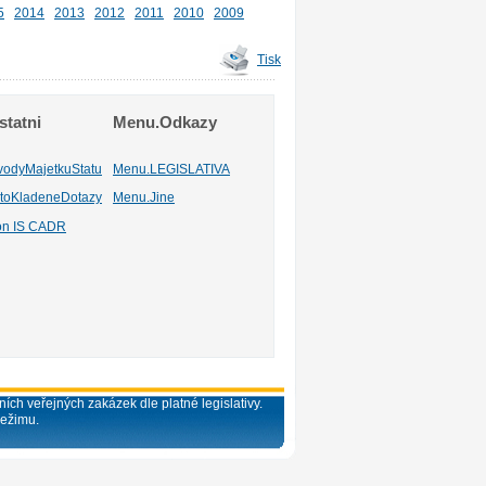
5
2014
2013
2012
2011
2010
2009
Tisk
tatni
Menu.Odkazy
vodyMajetkuStatu
Menu.LEGISLATIVA
toKladeneDotazy
Menu.Jine
ion IS CADR
ích veřejných zakázek dle platné legislativy.
režimu.