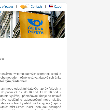
 of pages
|
Contacts
|
Czech
oku
 odstávka systému datových schránek, která je
o dobu nebude možné využívat datové schránky
atečným předstihem.
mání nebo odesílání datových zpráv. Všechna
ji do pátku 29. 12. do 16 hod. Až do 16 hod. v
adatele využívají přihlašovací údaje do datové
správy sociálního zabezpečení nebo služby
datové schránky elektronické výpisy (např. z
ntaktních míst Czech POINT nebudou dostupné