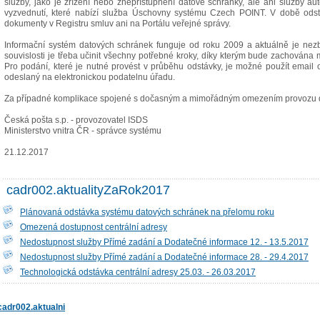
služby, jako je zřízení nebo znepřístupnění datové schránky, ale ani služby a
vyzvednutí, které nabízí služba Úschovny systému Czech POINT. V době ods
dokumenty v Registru smluv ani na Portálu veřejné správy.
Informační systém datových schránek funguje od roku 2009 a aktuálně je nezby
souvislosti je třeba učinit všechny potřebné kroky, díky kterým bude zachována 
Pro podání, které je nutné provést v průběhu odstávky, je možné použít emai
odeslaný na elektronickou podatelnu úřadu.
Za případné komplikace spojené s dočasným a mimořádným omezením provozu d
Česká pošta s.p. - provozovatel ISDS
Ministerstvo vnitra ČR - správce systému
21.12.2017
cadr002.aktualityZaRok2017
Plánovaná odstávka systému datových schránek na přelomu roku
Omezená dostupnost centrální adresy
Nedostupnost služby Přímé zadání a Dodatečné informace 12. - 13.5.2017
Nedostupnost služby Přímé zadání a Dodatečné informace 28. - 29.4.2017
Technologická odstávka centrální adresy 25.03. - 26.03.2017
cadr002.aktualni