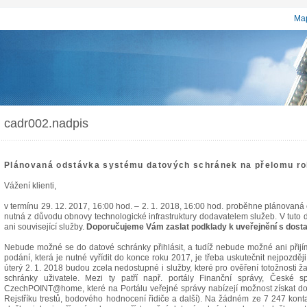
Map
cadr002.nadpis
Plánovaná odstávka systému datových schránek na přelomu r
Vážení klienti,
v termínu 29. 12. 2017, 16:00 hod. – 2. 1. 2018, 16:00 hod. proběhne plánovaná
nutná z důvodu obnovy technologické infrastruktury dodavatelem služeb. V tut
ani související služby.
Doporučujeme Vám zaslat podklady k uveřejnění s dost
Nebude možné se do datové schránky přihlásit, a tudíž nebude možné ani přijí
podání, která je nutné vyřídit do konce roku 2017, je třeba uskutečnit nejpozdě
úterý 2. 1. 2018 budou zcela nedostupné i služby, které pro ověření totožnosti ž
schránky uživatele. Mezi ty patří např. portály Finanční správy, České 
CzechPOINT@home, které na Portálu veřejné správy nabízejí možnost získat do 
Rejstříku trestů, bodového hodnocení řidiče a další). Na žádném ze 7 247 ko