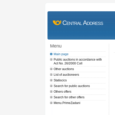
Central Address
Menu
Main page
Public auctions in accordance with
Act No. 26/2000 Coll
Other auctions
List of auctioneers
Statiscics
Search for public auctions
Others offers
Search for other offers
Menu.PrimeZadani