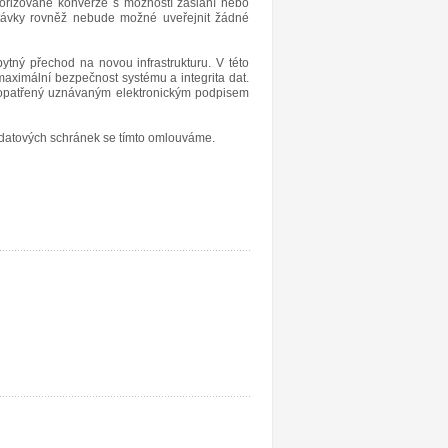
utorizované konverze s možností zaslání nebo
távky rovněž nebude možné uveřejnit žádné
tný přechod na novou infrastrukturu. V této
maximální bezpečnost systému a integrita dat.
l opatřený uznávaným elektronickým podpisem
atových schránek se tímto omlouváme.