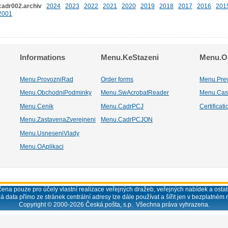
cadr002.archiv
2024
2023
2022
2021
2020
2019
2018
2017
2016
201
2001
Informations
Menu.KeStazeni
Menu.Os
Menu.ProvozniRad
Order forms
Menu.Pre
Menu.ObchodniPodminky
Menu.SwAcrobatReader
Menu.Cas
Menu.Cenik
Menu.CadrPCJ
Certificat
Menu.ZastavenaZverejneni
Menu.CadrPCJON
Menu.UsneseniVlady
Menu.OAplikaci
ena pouze pro účely vlastní realizace veřejných dražeb, veřejných nabídek a ostatn
á data přímo ze stránek centrální adresy lze dále používat a šířit jen v bezplatném 
Copyright © 2000-
2026
Česká pošta, s.p. Všechna práva vyhrazena.