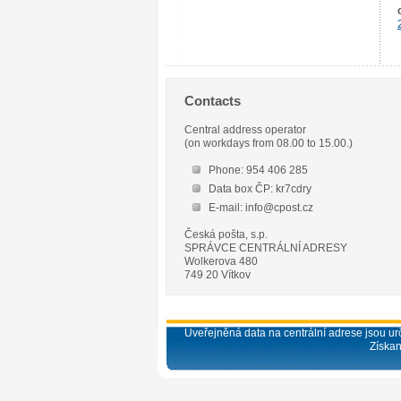
Contacts
Central address operator
(on workdays from 08.00 to 15.00.)
Phone: 954 406 285
Data box ČP: kr7cdry
E-mail: info@cpost.cz
Česká pošta, s.p.
SPRÁVCE CENTRÁLNÍ ADRESY
Wolkerova 480
749 20 Vítkov
Uveřejněná data na centrální adrese jsou urč
Získan