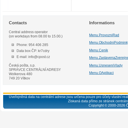
Contacts
Informations
Central address operator
Menu.ProvozniRad
(on workdays from 08.00 to 15.00.)
Menu.ObchodniPodmink
Phone: 954 406 285
Menu.Cenik
Data box ČP: kr7cdry
E-mail: info@cpost.cz
Menu.ZastavenaZverejn
Česká pošta, s.p.
Menu.UsneseniVlady
SPRÁVCE CENTRÁLNÍ ADRESY
Menu.OAplikaci
Wolkerova 480
749 20 Vítkov
Uveřejněná data na centrální adrese jsou určena pouze pro účely vlastní real
Získaná data přímo ze stránek centrální
Copyright © 2000-
2026
Č