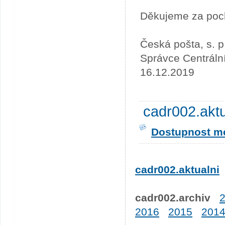
Děkujeme za poc
Česká pošta, s. p
Správce Centráln
16.12.2019
cadr002.akt
Dostupnost me
cadr002.aktualni
cadr002.archiv
2016
2015
201