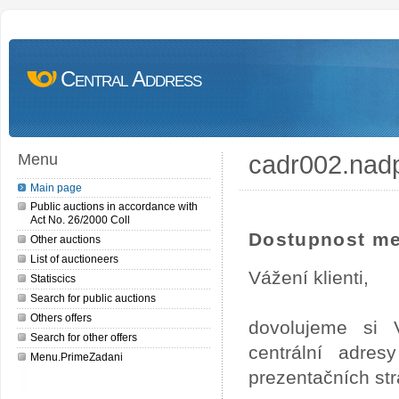
Central Address
cadr002.nad
Menu
Main page
Public auctions in accordance with
Act No. 26/2000 Coll
Dostupnost me
Other auctions
List of auctioneers
Vážení klienti,
Statiscics
Search for public auctions
Others offers
dovolujeme si 
Search for other offers
centrální adre
Menu.PrimeZadani
prezentačních st