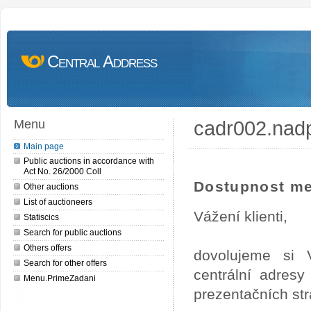
Central Address
cadr002.nad
Menu
Main page
Public auctions in accordance with
Act No. 26/2000 Coll
Dostupnost me
Other auctions
List of auctioneers
Vážení klienti,
Statiscics
Search for public auctions
Others offers
dovolujeme si 
Search for other offers
centrální adres
Menu.PrimeZadani
prezentačních st