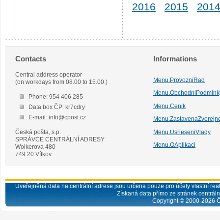
2016
2015
201
Contacts
Informations
Central address operator
Menu.ProvozniRad
(on workdays from 08.00 to 15.00.)
Menu.ObchodniPodmink
Phone: 954 406 285
Menu.Cenik
Data box ČP: kr7cdry
E-mail: info@cpost.cz
Menu.ZastavenaZverejn
Česká pošta, s.p.
Menu.UsneseniVlady
SPRÁVCE CENTRÁLNÍ ADRESY
Menu.OAplikaci
Wolkerova 480
749 20 Vítkov
Uveřejněná data na centrální adrese jsou určena pouze pro účely vlastní real
Získaná data přímo ze stránek centrální
Copyright © 2000-
2026
Č